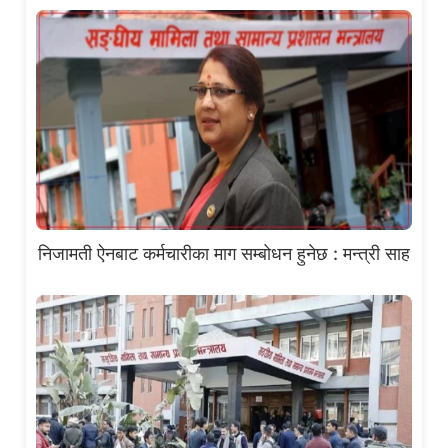
निजामती ऐनबाट कर्मचारीका माग सम्बोधन हुनेछ : मन्त्री साह