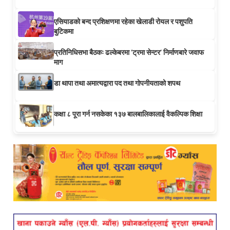
एसियाडको बन्द प्रशिक्षणमा रहेका खेलाडी रोयल र पशुपति
बुटिकमा
प्रतिनिधिसभा बैठकः ढल्केबरमा ‘ट्रमा सेन्टर’ निर्माणबारे जवाफ
माग
डा थापा तथा अमात्यद्वारा पद तथा गोपनीयताको शपथ
कक्षा ८ पूरा गर्न नसकेका १३७ बालबालिकालाई वैकल्पिक शिक्षा