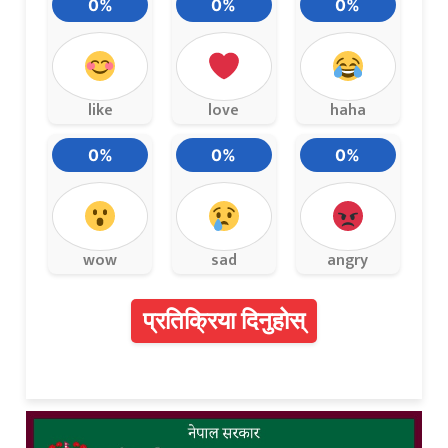
0%
0%
0%
like
love
haha
0%
0%
0%
wow
sad
angry
प्रतिक्रिया दिनुहोस्