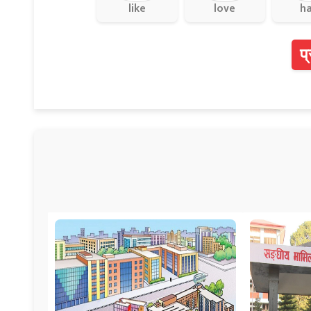
like
love
h
प