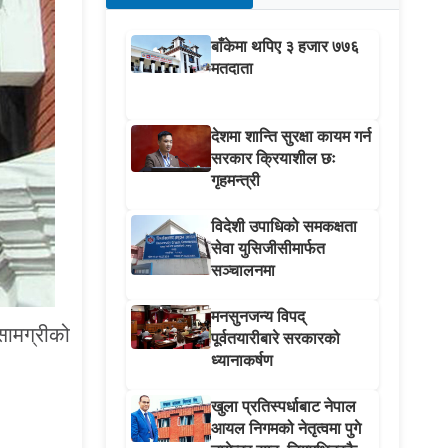
बाँकेमा थपिए ३ हजार ७७६
मतदाता
देशमा शान्ति सुरक्षा कायम गर्न
सरकार क्रियाशील छः
गृहमन्त्री
विदेशी उपाधिको समकक्षता
सेवा युसिजीसीमार्फत
सञ्चालनमा
मनसुनजन्य विपद्
सामग्रीको
पूर्वतयारीबारे सरकारको
ध्यानाकर्षण
खुला प्रतिस्पर्धाबाट नेपाल
आयल निगमको नेतृत्वमा पुगे