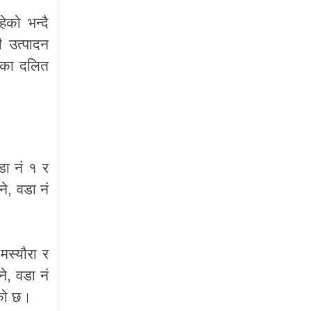
ेको भन्दै
ी उत्पादन
 का दलित
डा नं १ र
े, वडा नं
मस्यौरा र
े, वडा नं
एको छ।