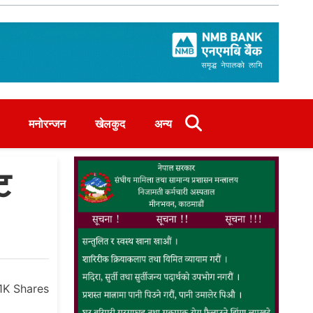
मनोरन्जन
खेलकुद
अन्य
ट
.1K
Shares