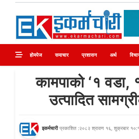
Skip
to
content
Ekarmachari
#1 Online Newsportal
होमपेज
समाचार
प्रशासन
अर्थ
विचा
कामपाको ‘१ वडा, १
उत्पादित सामग्
इकर्मचारी
प्रकाशित :२०८२ श्रावण १६, शुक्रबार १०: