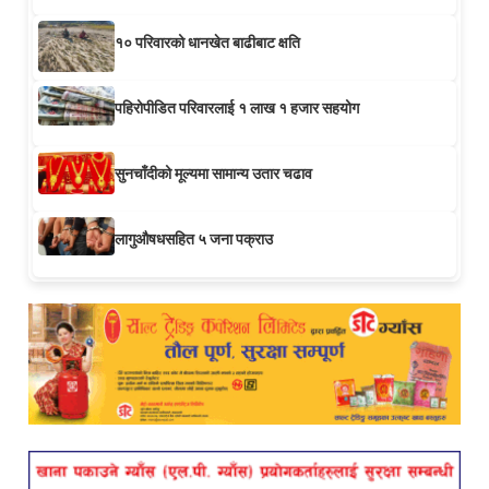
१० परिवारको धानखेत बाढीबाट क्षति
पहिरोपीडित परिवारलाई १ लाख १ हजार सहयोग
सुनचाँदीको मूल्यमा सामान्य उतार चढाव
लागुऔषधसहित ५ जना पक्राउ