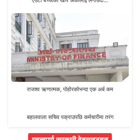
एउटा बच्चाको खोप अर्कोलाई लगाउँदा…
राजश्व ऋणात्मक, पोहोरकोभन्दा एक अर्ब कम
बहालवाला सचिव पक्राउपछि कर्मचारीमा तरंग
महत्वपूर्ण सरकारी वेबसाइटहरु