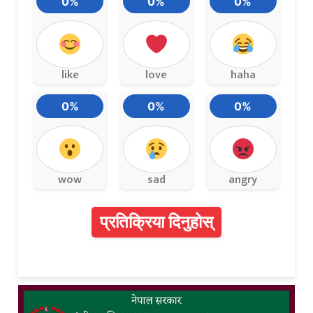
0%
0%
0%
like
love
haha
0%
0%
0%
wow
sad
angry
प्रतिक्रिया दिनुहोस्