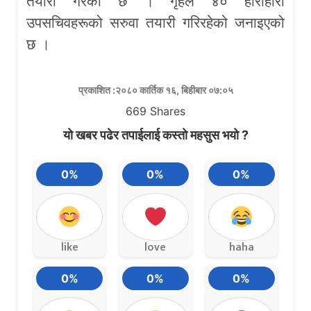
तयारी गरेको छ । गृहले ४० हाराहारी
उपसचिवहरूको सरुवा तयारी गरिरहेको जनाइएको
छ ।
प्रकाशित :२०८० कार्तिक १६, बिहीबार ०७:०५
669
Shares
यो खबर पढेर तपाईलाई कस्तो महसुस भयो ?
0%
0%
0%
like
love
haha
0%
0%
0%