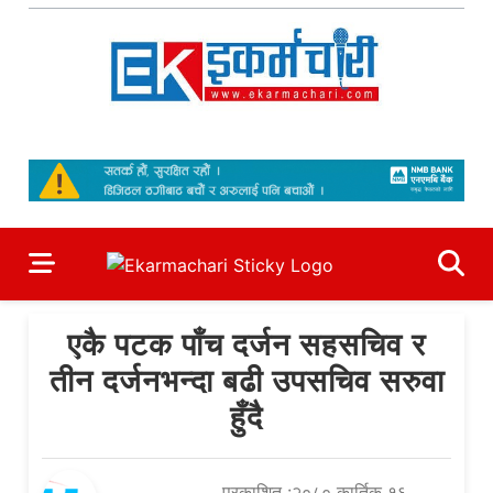
Skip
to
content
Ekarmachari
#1 Online Newsportal
एकै पटक पाँच दर्जन सहसचिव र
तीन दर्जनभन्दा बढी उपसचिव सरुवा
हुँदै
प्रकाशित :२०८० कार्तिक १६,