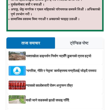
ताजा समाचार
ट्रेन्डिङ पोष्ट
भक्ताखोला डाइभर्सन निर्माण भएसँगै डुबानको त्रास हट्यो
‘नागरिक, नीति र नेतृत्व’ कार्यक्रममा मन्त्रीलाई जोड्दै रास्वपा
ग्यासको कालोबजारी रोक्न अनुगमन तीव्र
माडी जाने सडकको झाडी सफाइ गरिँदै