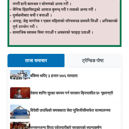
ताजा समाचार
ट्रेन्डिङ पोष्ट
बाँकेमा थपिए ३ हजार ७७६ मतदाता
देशमा शान्ति सुरक्षा कायम गर्न सरकार क्रियाशील छः गृहमन्त्री
विदेशी उपाधिको समकक्षता सेवा युसिजीसीमार्फत सञ्चालनमा
मनसुनजन्य विपद् पूर्वतयारीबारे सरकारको ध्यानाकर्षण