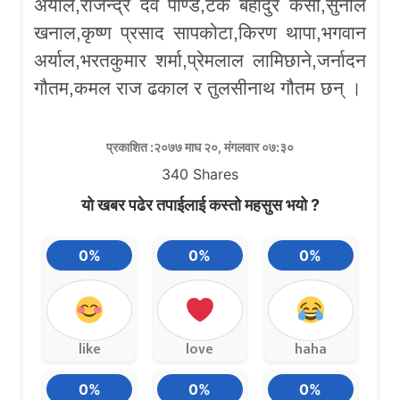
अर्याल,राजेन्द्र देव पाण्डे,टेक बहादुर केसी,सुनील
खनाल,कृष्ण प्रसाद सापकोटा,किरण थापा,भगवान
अर्याल,भरतकुमार शर्मा,प्रेमलाल लामिछाने,जर्नादन
गौतम,कमल राज ढकाल र तुलसीनाथ गौतम छन् ।
प्रकाशित :२०७७ माघ २०, मंगलवार ०७:३०
340
Shares
यो खबर पढेर तपाईलाई कस्तो महसुस भयो ?
0%
0%
0%
like
love
haha
0%
0%
0%