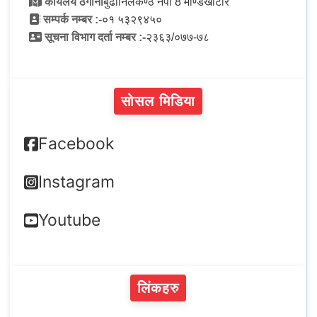
कार्यलय ठेगाना
बुढानिलकण्ठ नपा 8 मण्डिखाटार
सम्पर्क नम्बर :-
०१ ५३२९४५०
सूचना विभाग दर्ता नम्बर :-
२३६३/०७७-७८
सोसल मिडिया
Facebook
Instagram
Youtube
लिंकहरु