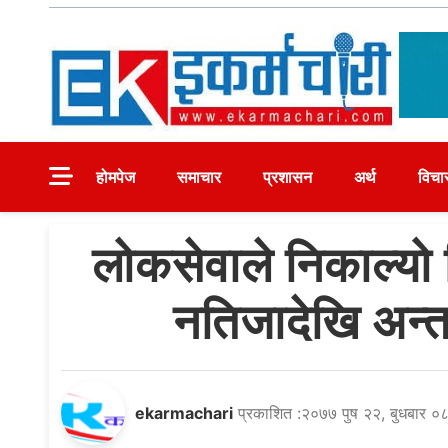
Skip
to
content
Ekarmachari
#1 Online Newsportal
होमपेज
समाचार
प्रशासन
अर्थ
विचा
लोकसेवाले निकाल्यो 
नतिजादेखि अन्तर
ekarmachari
प्रकाशित :२०७७ पुष २२, बुधबार ०