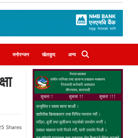
मनोरन्जन
खेलकुद
अन्य
्षा
25
Shares