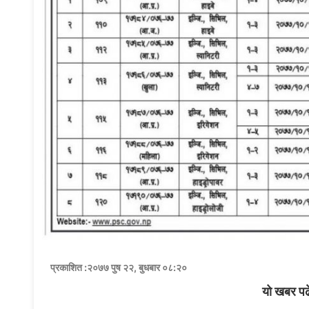
प्रकाशित :२०७७ पुष २२, बुधबार ०८:२०
यो खबर पढ