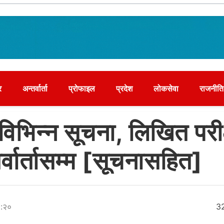
र
अन्तर्वार्ता
प्रोफाइल
प्रदेश
लोकसेवा
राजनीति
विभिन्न सूचना, लिखित परीक
्वार्तासम्म [सूचनासहित]
८:२०
3