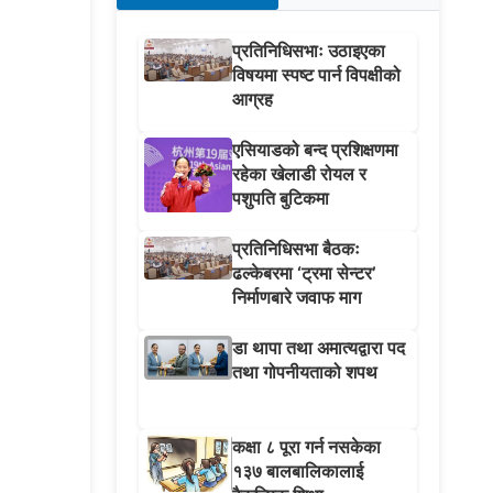
प्रतिनिधिसभाः उठाइएका
विषयमा स्पष्ट पार्न विपक्षीको
आग्रह
एसियाडको बन्द प्रशिक्षणमा
रहेका खेलाडी रोयल र
पशुपति बुटिकमा
प्रतिनिधिसभा बैठकः
ढल्केबरमा ‘ट्रमा सेन्टर’
निर्माणबारे जवाफ माग
डा थापा तथा अमात्यद्वारा पद
तथा गोपनीयताको शपथ
कक्षा ८ पूरा गर्न नसकेका
१३७ बालबालिकालाई