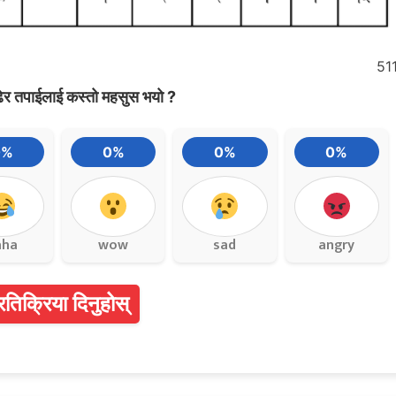
51
ेर तपाईलाई कस्तो महसुस भयो ?
0%
0%
0%
0%
aha
wow
sad
angry
्रतिक्रिया दिनुहोस्