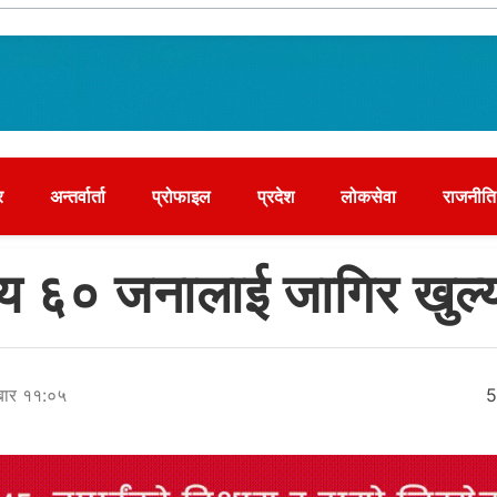
र
अन्तर्वार्ता
प्रोफाइल
प्रदेश
लोकसेवा
राजनीति
सय ६० जनालाई जागिर खुल्
रबार ११:०५
5