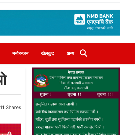
मनोरन्जन
खेलकुद
अन्य
यो
11
Shares