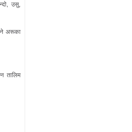
्दो, उसु,
भने अरूका
न्न तालिम