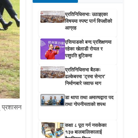
प्रतिनिधिसभाः उठाइएका
विषयमा स्पष्ट पार्न विपक्षीको
आग्रह
एसियाडको बन्द प्रशिक्षणमा
रहेका खेलाडी रोयल र
पशुपति बुटिकमा
प्रतिनिधिसभा बैठकः
ढल्केबरमा ‘ट्रमा सेन्टर’
निर्माणबारे जवाफ माग
डा थापा तथा अमात्यद्वारा पद
तथा गोपनीयताको शपथ
् प्रशासन
कक्षा ८ पूरा गर्न नसकेका
१३७ बालबालिकालाई