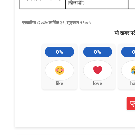
प्रकाशित :२०७७ कार्तिक २१, शुक्रबार ११:०५
यो खबर पढ
0%
0%
like
love
h
प