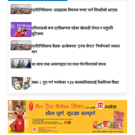
प्रतिनिधिसभाः उठाइएका विषयमा स्पष्ट पार्न विपक्षीको आग्रह
एसियाडको बन्द प्रशिक्षणमा रहेका खेलाडी रोयल र पशुपति
बुटिकमा
प्रतिनिधिसभा बैठकः ढल्केबरमा ‘ट्रमा सेन्टर’ निर्माणबारे जवाफ
माग
डा थापा तथा अमात्यद्वारा पद तथा गोपनीयताको शपथ
कक्षा ८ पूरा गर्न नसकेका १३७ बालबालिकालाई वैकल्पिक शिक्षा