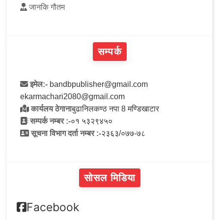
जानकि गौतम
सम्पर्क
इमेल:-
bandbpublisher@gmail.com
ekarmachari2080@gmail.com
कार्यलय ठेगाना
बुढानिलकण्ठ नपा 8 मण्डिखाटार
सम्पर्क नम्बर :-
०१ ५३२९४५०
सूचना विभाग दर्ता नम्बर :-
२३६३/०७७-७८
सोसल मिडिया
Facebook