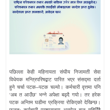
पछिल्ला केही महिनायता संघीय निजामती सेवा
विधेयक मन्त्रिपरिषद्बाट पारित भएर संसद्मा दर्ता
हुने चर्चा पटक–पटक चल्यो। कर्मचारी वृत्तमा पनि
‘अब त आउँछ’ भन्ने अपेक्षा बढ्दै गयो। तर हरेक
पटक अन्तिम घडीमा प्रक्रिया रोकिएको देखिन्छ।
फलतः कर्मचारी प्रशासनमा अन्योल झन् गहिरिँदै