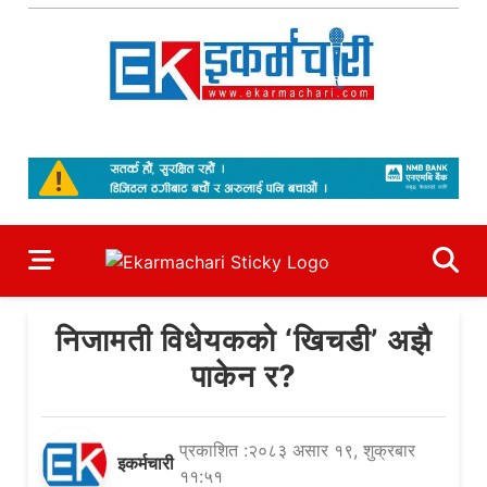
Skip
to
content
Ekarmachari
#1 Online Newsportal
निजामती विधेयकको ‘खिचडी’ अझै
पाकेन र?
प्रकाशित :२०८३ असार १९, शुक्रबार
इकर्मचारी
११:५१