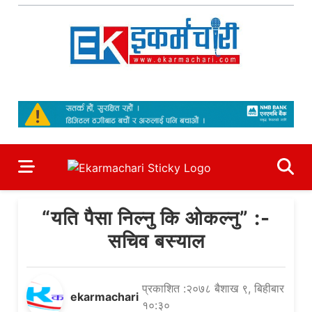
Skip
to
content
Ekarmachari
#1 Online Newsportal
“यति पैसा निल्नु कि ओकल्नु” :-
सचिव बस्याल
प्रकाशित :२०७८ बैशाख ९, बिहीबार
ekarmachari
१०:३०