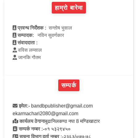
हाम्रो बारेमा
प्रवन्ध निर्देशक :
सन्तोष भुसाल
सम्पादक:
नविन सुवर्णकार
संवाददाता :
वविस लम्साल
जानकि गौतम
सम्पर्क
इमेल:-
bandbpublisher@gmail.com
ekarmachari2080@gmail.com
कार्यलय ठेगाना
बुढानिलकण्ठ नपा 8 मण्डिखाटार
सम्पर्क नम्बर :-
०१ ५३२९४५०
सूचना विभाग दर्ता नम्बर :-
२३६३/०७७-७८