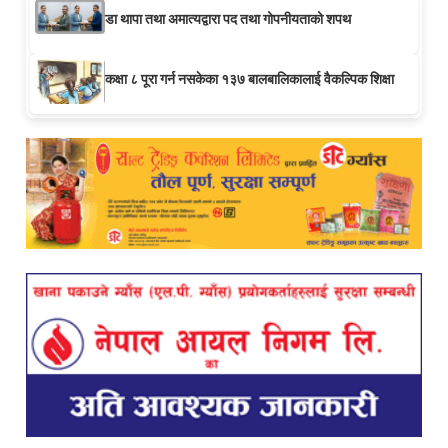
डा थापा तथा अमात्यद्वारा पद तथा गोपनीयताको शपथ
कक्षा ८ पूरा गर्न नसकेका १३७ बालबालिकालाई वैकल्पिक शिक्षा