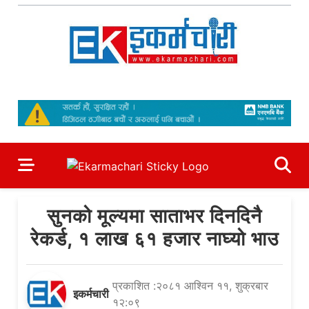
Skip
to
content
Ekarmachari
#1 Online Newsportal
सुनको मूल्यमा साताभर दिनदिनै
रेकर्ड, १ लाख ६१ हजार नाघ्यो भाउ
प्रकाशित :२०८१ आश्विन ११, शुक्रबार
इकर्मचारी
१२:०९