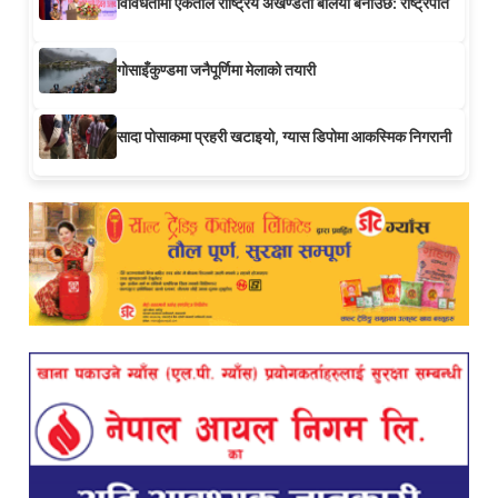
विविधतामा एकताले राष्ट्रिय अखण्डता बलियो बनाउँछ: राष्ट्रपति
गोसाइँकुण्डमा जनैपूर्णिमा मेलाको तयारी
सादा पोसाकमा प्रहरी खटाइयो, ग्यास डिपोमा आकस्मिक निगरानी