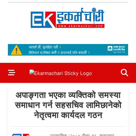
Skip
to
content
Ekarmachari
#1 Online Newsportal
अपाङ्गता भएका व्यक्तिको समस्या
समाधान गर्न सहसचिव लामिछानेको
नेतृत्वमा कार्यदल गठन
प्रकाशित :२०८० चैत्र १६, शुक्रबार