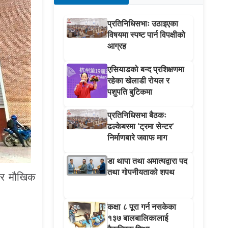
प्रतिनिधिसभाः उठाइएका
विषयमा स्पष्ट पार्न विपक्षीको
आग्रह
एसियाडको बन्द प्रशिक्षणमा
रहेका खेलाडी रोयल र
पशुपति बुटिकमा
प्रतिनिधिसभा बैठकः
ढल्केबरमा ‘ट्रमा सेन्टर’
निर्माणबारे जवाफ माग
डा थापा तथा अमात्यद्वारा पद
तथा गोपनीयताको शपथ
 र मौखिक
कक्षा ८ पूरा गर्न नसकेका
१३७ बालबालिकालाई