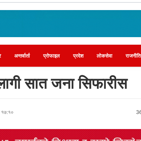
र
अन्तर्वार्ता
प्रोफाइल
प्रदेश
लोकसेवा
राजनीति
ि लागी सात जना सिफारीस
र १७:१०
3