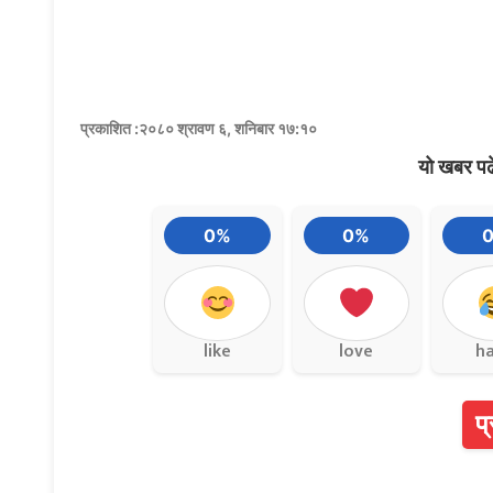
प्रकाशित :२०८० श्रावण ६, शनिबार १७:१०
यो खबर पढ
0%
0%
like
love
h
प