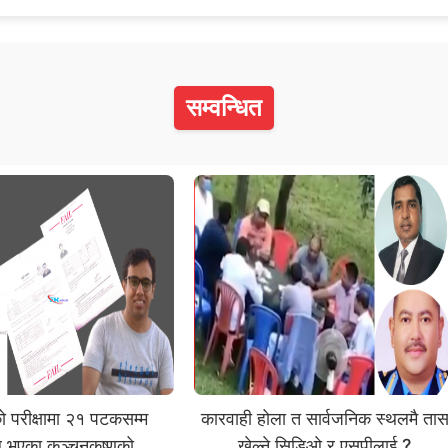
सम्वन्धित
 परीक्षामा २१ पटकसम्म
कारवाही होला त सार्वजनिक स्थलमै ता
भएका कञ्चनकृष्णको
खेल्ने सिडिओ र एसपीलाई ?