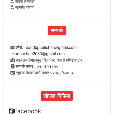
वविस लम्साल
जानकि गौतम
सम्पर्क
इमेल:-
bandbpublisher@gmail.com
ekarmachari2080@gmail.com
कार्यलय ठेगाना
बुढानिलकण्ठ नपा 8 मण्डिखाटार
सम्पर्क नम्बर :-
०१ ५३२९४५०
सूचना विभाग दर्ता नम्बर :-
२३६३/०७७-७८
सोसल मिडिया
Facebook