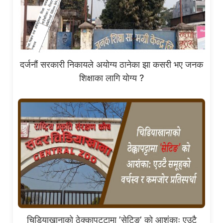
दर्जनौं सरकारी निकायले अयोग्य ठानेका झा कसरी भए जनक
शिक्षाका लागि योग्य ?
चिडियाखानाको ठेक्कापट्टामा ’सेटिङ’ को आशंकाः एउटै