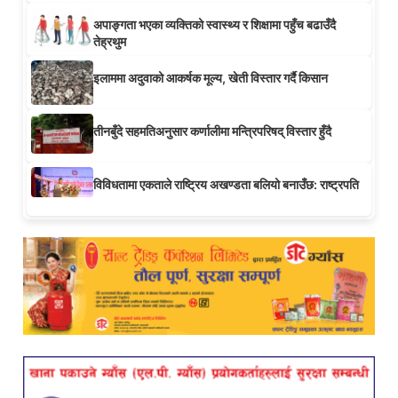
अपाङ्गता भएका व्यक्तिको स्वास्थ्य र शिक्षामा पहुँच बढाउँदै
तेह्रथुम
इलाममा अदुवाको आकर्षक मूल्य, खेती विस्तार गर्दै किसान
तीनबुँदे सहमतिअनुसार कर्णालीमा मन्त्रिपरिषद् विस्तार हुँदै
विविधतामा एकताले राष्ट्रिय अखण्डता बलियो बनाउँछ: राष्ट्रपति