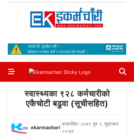
Skip
to
content
Ekarmachari
#1 Online Newsportal
स्वास्थ्यका ९२८ कर्मचारीको
एकैचोटी बढुवा (सूचीसहित)
प्रकाशित :२०७९ पुष १, शुक्रबार
ekarmachari
०५:४७