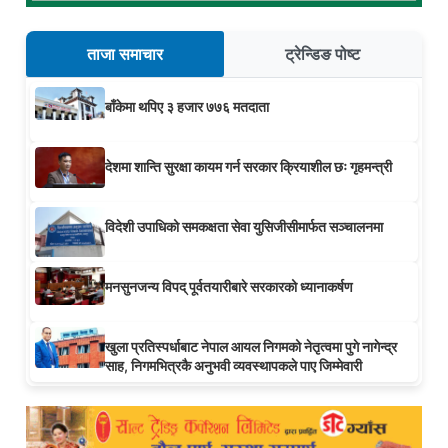
ताजा समाचार
ट्रेन्डिङ पोष्ट
बाँकेमा थपिए ३ हजार ७७६ मतदाता
देशमा शान्ति सुरक्षा कायम गर्न सरकार क्रियाशील छः गृहमन्त्री
विदेशी उपाधिको समकक्षता सेवा युसिजीसीमार्फत सञ्चालनमा
मनसुनजन्य विपद् पूर्वतयारीबारे सरकारको ध्यानाकर्षण
खुला प्रतिस्पर्धाबाट नेपाल आयल निगमको नेतृत्वमा पुगे नागेन्द्र
साह, निगमभित्रकै अनुभवी व्यवस्थापकले पाए जिम्मेवारी