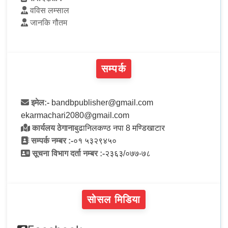
वविस लम्साल
जानकि गौतम
सम्पर्क
इमेल:-
bandbpublisher@gmail.com
ekarmachari2080@gmail.com
कार्यलय ठेगाना
बुढानिलकण्ठ नपा 8 मण्डिखाटार
सम्पर्क नम्बर :-
०१ ५३२९४५०
सूचना विभाग दर्ता नम्बर :-
२३६३/०७७-७८
सोसल मिडिया