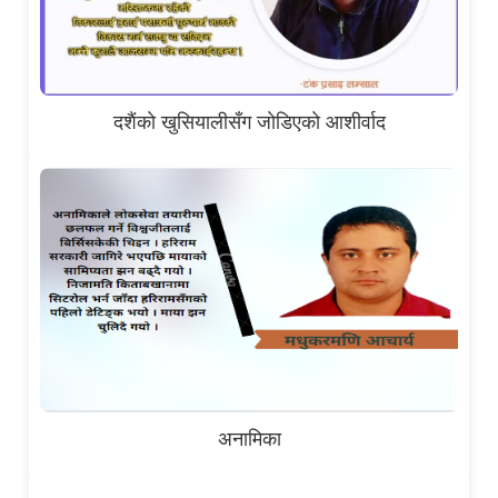
दशैंकाे खुसियालीसँग जाेडिएकाे आशीर्वाद
अनामिका