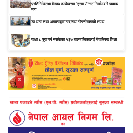
प्रतिनिधिसभा बैठकः ढल्केबरमा ‘ट्रमा सेन्टर’ निर्माणबारे जवाफ
माग
डा थापा तथा अमात्यद्वारा पद तथा गोपनीयताको शपथ
कक्षा ८ पूरा गर्न नसकेका १३७ बालबालिकालाई वैकल्पिक शिक्षा