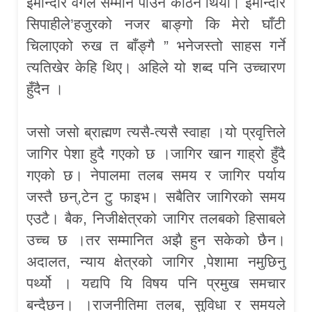
इमान्दार वर्गले सम्मान पाउन कठिन थियो। इमान्दार
सिपाहीले’हजुरको नजर बाङ्गो कि मेरो घाँटी
चिलाएको रुख त बाँङ्गै ” भनेजस्तो साहस गर्ने
त्यतिखेर केहि थिए। अहिले यो शब्द पनि उच्चारण
हुँदैन ।
जसो जसो ब्राह्मण त्यसै-त्यसै स्वाहा ।यो प्रवृत्तिले
जागिर पेशा हुदै गएको छ ।जागिर खान गाह्रो हुँदै
गएको छ। नेपालमा तलब समय र जागिर पर्याय
जस्तै छन्,टेन टु फाइभ। सबैतिर जागिरको समय
एउटै। बैक, निजीक्षेत्रको जागिर तलबको हिसाबले
उच्च छ ।तर सम्मानित अझै हुन सकेको छैन।
अदालत, न्याय क्षेत्रको जागिर ,पेशामा नमुछिनु
पर्थ्यो । यद्यपि यि विषय पनि प्रमुख समचार
बन्दैछन। ।राजनीतिमा तलब, सुविधा र समयले