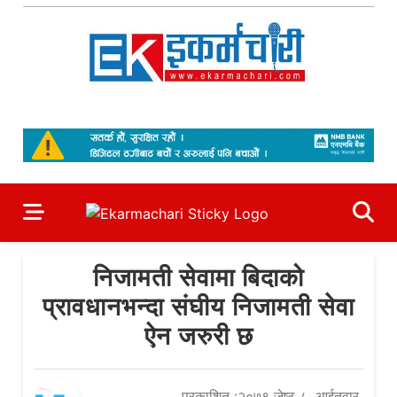
Skip
to
content
Ekarmachari
#1 Online Newsportal
निजामती सेवामा बिदाको
प्रावधानभन्दा संघीय निजामती सेवा
ऐन जरुरी छ
प्रकाशित :२०७९ जेष्ठ ८, आईतवार