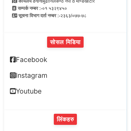
कार्यलय ठेगाना
बुढानिलकण्ठ नपा 8 मण्डिखाटार
सम्पर्क नम्बर :-
०१ ५३२९४५०
सूचना विभाग दर्ता नम्बर :-
२३६३/०७७-७८
सोसल मिडिया
Facebook
Instagram
Youtube
लिंकहरु