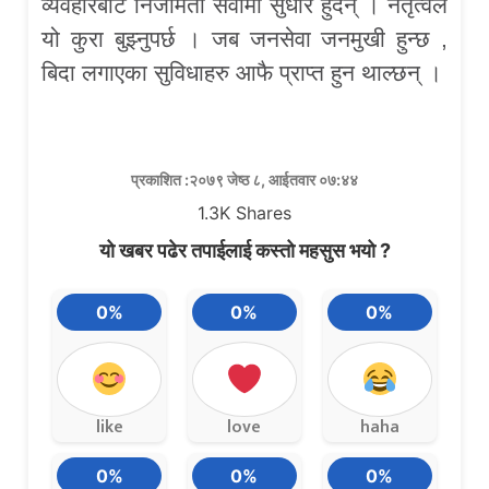
व्यवहारबाट निजामती सेवामा सुधार हुँदैन् । नेतृत्वले
यो कुरा बुझ्नुपर्छ । जब जनसेवा जनमुखी हुन्छ ,
बिदा लगाएका सुविधाहरु आफै प्राप्त हुन थाल्छन् ।
प्रकाशित :२०७९ जेष्ठ ८, आईतवार ०७:४४
1.3K
Shares
यो खबर पढेर तपाईलाई कस्तो महसुस भयो ?
0%
0%
0%
like
love
haha
0%
0%
0%