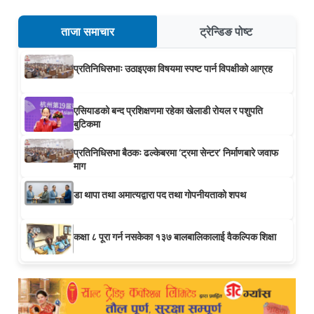
ताजा समाचार
ट्रेन्डिङ पोष्ट
प्रतिनिधिसभाः उठाइएका विषयमा स्पष्ट पार्न विपक्षीको आग्रह
एसियाडको बन्द प्रशिक्षणमा रहेका खेलाडी रोयल र पशुपति
बुटिकमा
प्रतिनिधिसभा बैठकः ढल्केबरमा ‘ट्रमा सेन्टर’ निर्माणबारे जवाफ
माग
डा थापा तथा अमात्यद्वारा पद तथा गोपनीयताको शपथ
कक्षा ८ पूरा गर्न नसकेका १३७ बालबालिकालाई वैकल्पिक शिक्षा