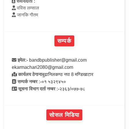
संवाददाता :
वविस लम्साल
जानकि गौतम
सम्पर्क
इमेल:-
bandbpublisher@gmail.com
ekarmachari2080@gmail.com
कार्यलय ठेगाना
बुढानिलकण्ठ नपा 8 मण्डिखाटार
सम्पर्क नम्बर :-
०१ ५३२९४५०
सूचना विभाग दर्ता नम्बर :-
२३६३/०७७-७८
सोसल मिडिया