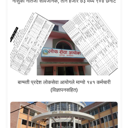
नासुको नतिजा सार्वजनिक, तीन हजार ७३ मध्य ९०४ छनोट
बाग्मती प्रदेश लोकसेवा आयोगले माग्यो १४१ कर्मचारी
(विज्ञापनसहित)