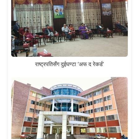
राष्ट्रपतिसँग दुईघण्टा ‘अफ द रेकर्ड’