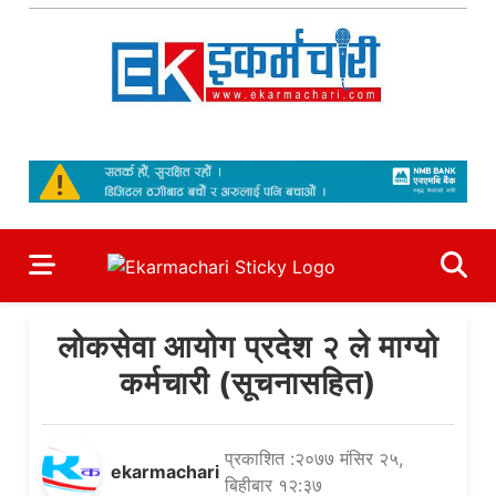
Skip
to
content
Ekarmachari
#1 Online Newsportal
लोकसेवा आयोग प्रदेश २ ले माग्यो
कर्मचारी (सूचनासहित)
प्रकाशित :२०७७ मंसिर २५,
ekarmachari
बिहीबार १२:३७