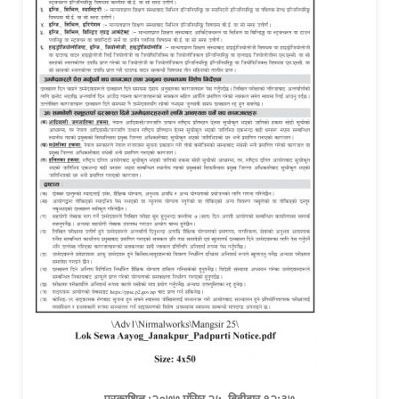
प्रकाशित :२०७७ मंसिर २५, बिहीबार १२:३७