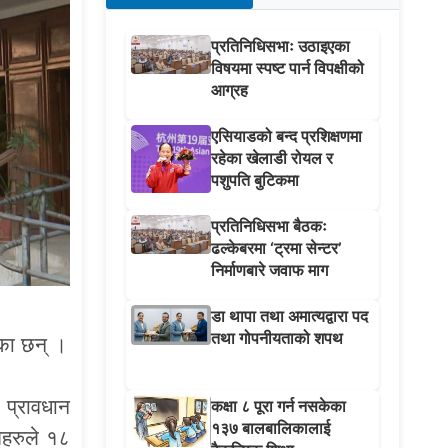
प्रतिनिधिसभाः उठाइएका
विषयमा स्पष्ट पार्न विपक्षीको
आग्रह
एसियाडको बन्द प्रशिक्षणमा
रहेका खेलाडी रोयल र
पशुपति बुटिकमा
प्रतिनिधिसभा बैठकः
ढल्केबरमा ‘ट्रमा सेन्टर’
निर्माणबारे जवाफ माग
डा थापा तथा अमात्यद्वारा पद
तथा गोपनीयताको शपथ
एका छन् ।
 प्रावधान
कक्षा ८ पूरा गर्न नसकेका
१३७ बालबालिकालाई
तहरुले १८