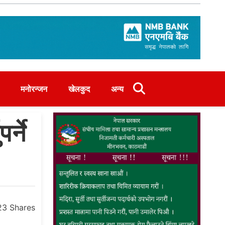
मनोरन्जन
खेलकुद
अन्य
्ने
23
Shares