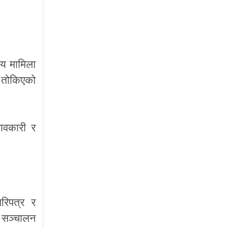
ीय मामिला
त तोकिएको
भावकारी र
रिपत्र र
फत सञ्चालन