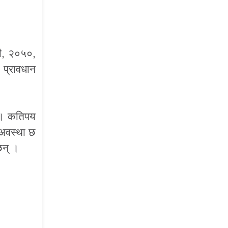
ी, २०५०,
 प्रावधान
् । कतिपय
 अवस्था छ
छन् ।