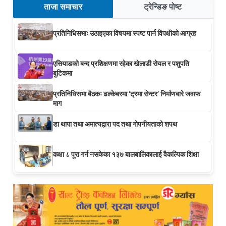
ताजा समाचार
ट्रेन्डिङ पोष्ट
प्रतिनिधिसभाः उठाइएका विषयमा स्पष्ट पार्न विपक्षीको आग्रह
एसियाडको बन्द प्रशिक्षणमा रहेका खेलाडी रोयल र पशुपति
बुटिकमा
प्रतिनिधिसभा बैठकः ढल्केबरमा ‘ट्रमा सेन्टर’ निर्माणबारे जवाफ
माग
डा थापा तथा अमात्यद्वारा पद तथा गोपनीयताको शपथ
कक्षा ८ पूरा गर्न नसकेका १३७ बालबालिकालाई वैकल्पिक शिक्षा