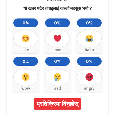
यो खबर पढेर तपाईलाई कस्तो महसुस भयो ?
0%
0%
0%
like
love
haha
0%
0%
0%
wow
sad
angry
प्रतिक्रिया दिनुहोस्