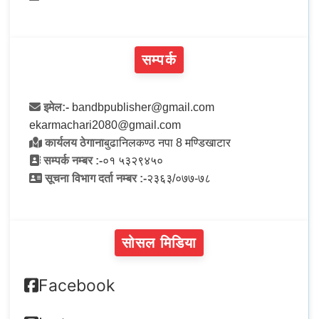
सम्पर्क
इमेल:-
bandbpublisher@gmail.com
ekarmachari2080@gmail.com
कार्यलय ठेगाना
बुढानिलकण्ठ नपा 8 मण्डिखाटार
सम्पर्क नम्बर :-
०१ ५३२९४५०
सूचना विभाग दर्ता नम्बर :-
२३६३/०७७-७८
सोसल मिडिया
Facebook