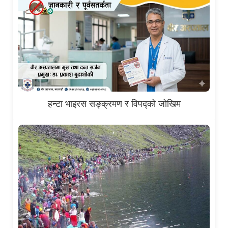
हन्टा भाइरस सङ्क्रमण र विपद्को जोखिम