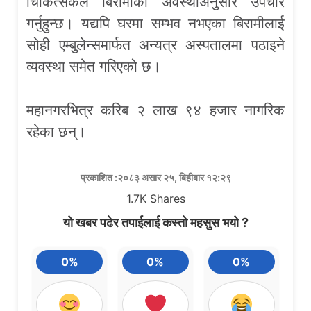
चिकित्सकले बिरामीका अवस्थाअनुसार उपचार
गर्नुहुन्छ। यद्यपि घरमा सम्भव नभएका बिरामीलाई
सोही एम्बुलेन्समार्फत अन्यत्र अस्पतालमा पठाइने
व्यवस्था समेत गरिएको छ।
महानगरभित्र करिब २ लाख ९४ हजार नागरिक
रहेका छन्।
प्रकाशित :२०८३ असार २५, बिहीबार १२:२९
1.7K
Shares
यो खबर पढेर तपाईलाई कस्तो महसुस भयो ?
0%
0%
0%