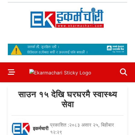
Skip
to
content
Ekarmachari
#1 Online Newsportal
साउन १५ देखि घरघरमै स्वास्थ्य
सेवा
प्रकाशित :२०८३ असार २५, बिहीबार
इकर्मचारी
१२:२९