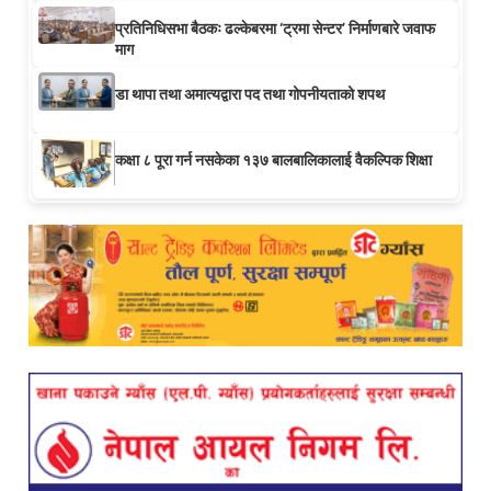
प्रतिनिधिसभा बैठकः ढल्केबरमा ‘ट्रमा सेन्टर’ निर्माणबारे जवाफ
माग
डा थापा तथा अमात्यद्वारा पद तथा गोपनीयताको शपथ
कक्षा ८ पूरा गर्न नसकेका १३७ बालबालिकालाई वैकल्पिक शिक्षा