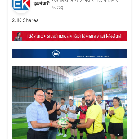
इकर्मचारी
१०:३३
2.1K
Shares