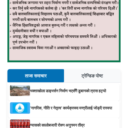
ताजा समाचार
ट्रेन्डिङ पोष्ट
भक्ताखोला डाइभर्सन निर्माण भएसँगै डुबानको त्रास हट्यो
‘नागरिक, नीति र नेतृत्व’ कार्यक्रममा मन्त्रीलाई जोड्दै रास्वपा
ग्यासको कालोबजारी रोक्न अनुगमन तीव्र