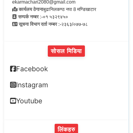
ekarmachari2080@gmail.com
कार्यलय ठेगाना
बुढानिलकण्ठ नपा 8 मण्डिखाटार
सम्पर्क नम्बर :-
०१ ५३२९४५०
सूचना विभाग दर्ता नम्बर :-
२३६३/०७७-७८
सोसल मिडिया
Facebook
Instagram
Youtube
लिंकहरु