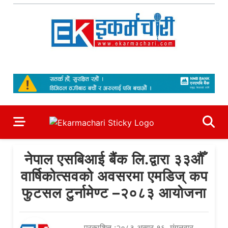
Skip
to
content
Ekarmachari
#1 Online Newsportal
नेपाल एसबिआई बैंक लि.द्वारा ३३औँ
वार्षिकोत्सवको अवसरमा एमडिज् कप
फुटसल टुर्नामेण्ट –२०८३ आयोजना
प्रकाशित :२०८३ असार १६, मंगलवार