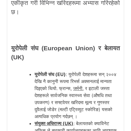
एकीकृत गरी विभिन्न खरिदहरूमा अभ्यास गरिरहेको
छ।
युरोपेली संघ (
European Union)
र बेलायत
(
UK)
युरोपेली संघ (
EU)
: युरोपेली देशहरूमा सन् २००४
देखि नै कानुनी रूपमा रिभर्स अक्सनलाई मान्यता
दिइएको थियो. फ्रान्स,
जर्मनी
, र इटाली जस्ता
देशहरूले सार्वजनिक स्वास्थ्य सेवा (औषधि तथा
उपकरण) र सफ्टवेयर खरिदमा मूल्य र गुणस्तर
दुवैलाई जोडेर (मल्टी एट्रिव्युट स्कोरिङ) यसको
अत्यधिक प्रयोग गर्दछन् ।
संयुक्त अधिराज्य (
UK)
: बेलायतको क्याविनेट
अफिस ले सरकारी कार्यालयहरूका लागि आवश्यक