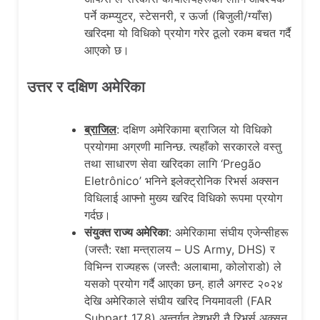
पर्ने कम्प्युटर, स्टेसनरी, र ऊर्जा (बिजुली/ग्याँस)
खरिदमा यो विधिको प्रयोग गरेर ठूलो रकम बचत गर्दै
आएको छ।
उत्तर र दक्षिण अमेरिका
ब्राजिल
: दक्षिण अमेरिकामा ब्राजिल यो विधिको
प्रयोगमा अग्रणी मानिन्छ. त्यहाँको सरकारले वस्तु
तथा साधारण सेवा खरिदका लागि ‘Pregão
Eletrônico’ भनिने इलेक्ट्रोनिक रिभर्स अक्सन
विधिलाई आफ्नो मुख्य खरिद विधिको रूपमा प्रयोग
गर्दछ।
संयुक्त राज्य अमेरिका
: अमेरिकामा संघीय एजेन्सीहरू
(जस्तै: रक्षा मन्त्रालय – US Army, DHS) र
विभिन्न राज्यहरू (जस्तै: अलाबामा, कोलोराडो) ले
यसको प्रयोग गर्दै आएका छन्. हालै अगस्ट २०२४
देखि अमेरिकाले संघीय खरिद नियमावली (FAR
Subpart 17.8) अन्तर्गत देशभरी नै रिभर्स अक्सन