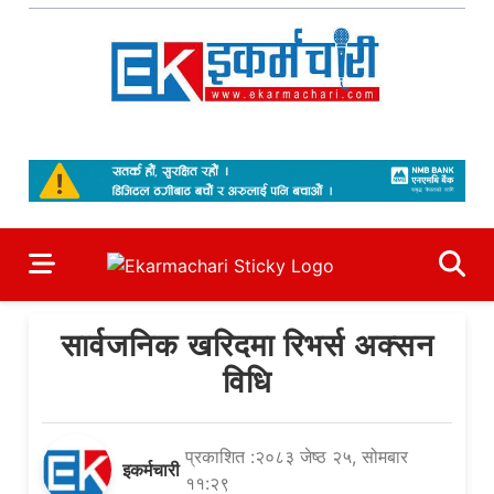
Skip
to
content
Ekarmachari
#1 Online Newsportal
सार्वजनिक खरिदमा रिभर्स अक्सन
विधि
प्रकाशित :२०८३ जेष्ठ २५, सोमबार
इकर्मचारी
११:२९