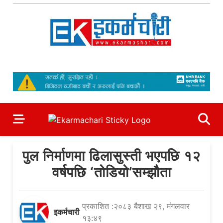
Skip
to
content
Ekarmachari
#1 Online Newsportal
पुल निर्माणमा ढिलासुस्ती भएपछि १२
वर्षपछि ‘तोडियो’सम्झौता
प्रकाशित :२०८३ बैशाख २९, मंगलवार
इकर्मचारी
१३:४९