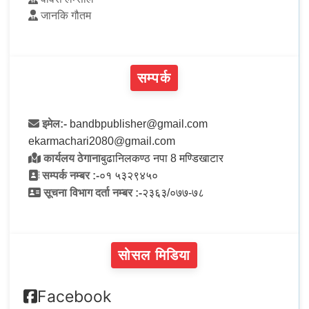
जानकि गौतम
सम्पर्क
इमेल:-
bandbpublisher@gmail.com
ekarmachari2080@gmail.com
कार्यलय ठेगाना
बुढानिलकण्ठ नपा 8 मण्डिखाटार
सम्पर्क नम्बर :-
०१ ५३२९४५०
सूचना विभाग दर्ता नम्बर :-
२३६३/०७७-७८
सोसल मिडिया
Facebook