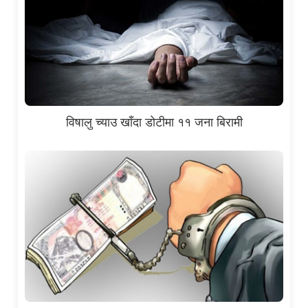
विषालु च्याउ खाँदा डोटीमा ११ जना बिरामी