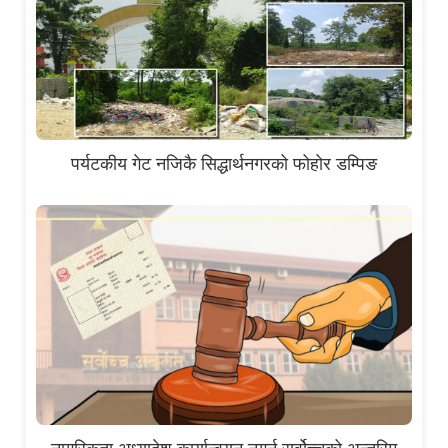
पर्यटकीय गेट नजिकै सिद्धार्थनगरको फोहोर डम्पिङ