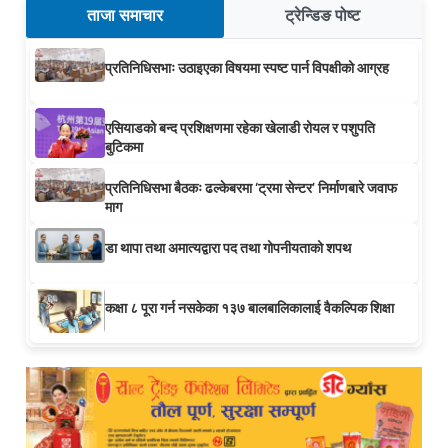
ताजा समाचार
ट्रेन्डिङ पोष्ट
प्रतिनिधिसभाः उठाइएका विषयमा स्पष्ट पार्न विपक्षीको आग्रह
एसियाडको बन्द प्रशिक्षणमा रहेका खेलाडी रोयल र पशुपति
बुटिकमा
प्रतिनिधिसभा बैठकः ढल्केबरमा ‘ट्रमा सेन्टर’ निर्माणबारे जवाफ
माग
डा थापा तथा अमात्यद्वारा पद तथा गोपनीयताको शपथ
कक्षा ८ पूरा गर्न नसकेका १३७ बालबालिकालाई वैकल्पिक शिक्षा