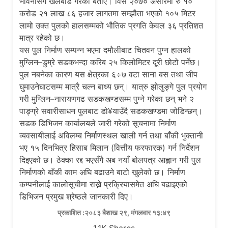
भावनासँग खेलबाड गरेको बताए। विसं २०७० असारमा रु १०
करोड २१ लाख ८६ हजार लागतमा सम्झौता भएको १०५ मिटर
लामो उक्त पुलको हालसम्मको भौतिक प्रगति केवल ३६ प्रतिशत
मात्र रहेको छ।
यस पुल निर्माण सम्पन्न भएमा दमौलीबाट चितवन पुग्न हालको
मुग्लिन–डुम्रे सडकभन्दा करिब २५ किलोमिटर दूरी छोटो पर्नेछ।
पुल नबनेका कारण यस क्षेत्रका ६÷७ वटा साना बस तथा जीप
घुमाउनेघाटसम्म मात्रै चल्न बाध्य छन्। यात्रु झोलुङ्गे पुल प्रयोग
गरी मुग्लिन–नारायणगढ सडकखण्डसम्म पुग्ने गरेका छन् भने २
पाङ्ग्रे सवारीसाधन पुलबाट डो¥याउँदै सडकखण्डमा जोडिन्छन्।
सडक डिभिजन कार्यालयले जारी गरेको सूचनामा निर्माण
व्यवसायीलाई अविलम्ब निर्माणस्थल खाली गर्न तथा बाँकी भुक्तानी
भए १५ दिनभित्र हिसाब मिलान (वित्तीय फरफारक) गर्न निर्देशन
दिइएको छ। ठेक्का रद्द भएसँगै अब नयाँ बोलपत्र आह्वान गरी पुल
निर्माणको बाँकी काम अघि बढाउने बाटो खुलेको छ। निर्माण
कम्पनीलाई कालोसूचीमा राख्ने प्रक्रियासमेत अघि बढाइएको
डिभिजन प्रमुख श्रेष्ठले जानकारी दिए।
प्रकाशित :२०८३ बैशाख २९, मंगलवार १३:४९