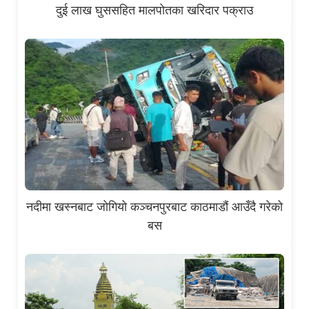
दुई लाख घुससहित मालपोतका खरिदार पक्राउ
नदीमा खस्नबाट जोगियो कञ्चनपुरबाट काठमाडौं आउँदै गरेको
बस