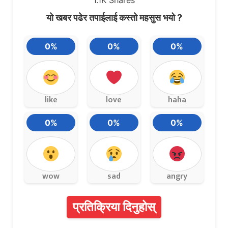
1.1K
Shares
यो खबर पढेर तपाईलाई कस्तो महसुस भयो ?
0%
0%
0%
like
love
haha
0%
0%
0%
wow
sad
angry
प्रतिक्रिया दिनुहोस्