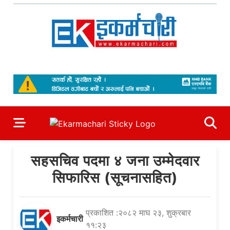
Skip
to
content
Ekarmachari
#1 Online Newsportal
सहसचिव पदमा ४ जना उम्मेदवार
सिफारिस (सूचनासहित)
प्रकाशित :२०८२ माघ २३, शुक्रबार
इकर्मचारी
११:२३