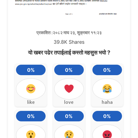
प्रकाशित :२०८२ माघ २३, शुक्रबार ११:२३
39.8K
Shares
यो खबर पढेर तपाईलाई कस्तो महसुस भयो ?
0%
0%
0%
like
love
haha
0%
0%
0%