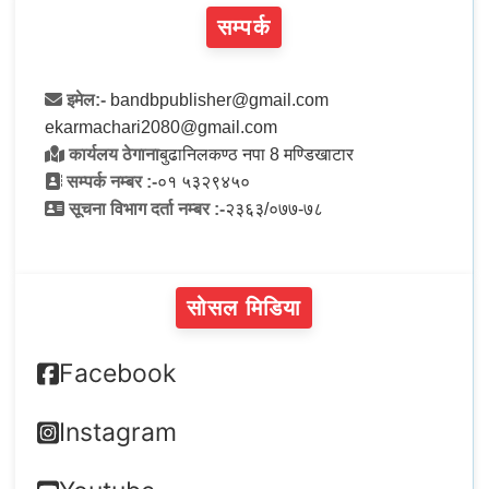
सम्पर्क
इमेल:-
bandbpublisher@gmail.com
ekarmachari2080@gmail.com
कार्यलय ठेगाना
बुढानिलकण्ठ नपा 8 मण्डिखाटार
सम्पर्क नम्बर :-
०१ ५३२९४५०
सूचना विभाग दर्ता नम्बर :-
२३६३/०७७-७८
सोसल मिडिया
Facebook
Instagram