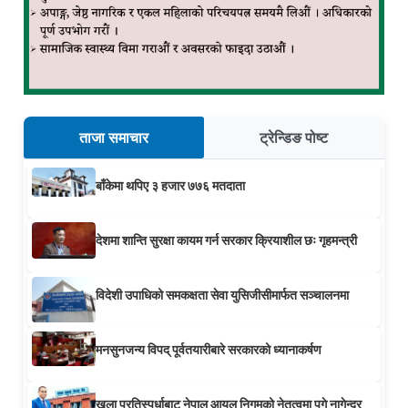
ताजा समाचार
ट्रेन्डिङ पोष्ट
बाँकेमा थपिए ३ हजार ७७६ मतदाता
देशमा शान्ति सुरक्षा कायम गर्न सरकार क्रियाशील छः गृहमन्त्री
विदेशी उपाधिको समकक्षता सेवा युसिजीसीमार्फत सञ्चालनमा
मनसुनजन्य विपद् पूर्वतयारीबारे सरकारको ध्यानाकर्षण
खुला प्रतिस्पर्धाबाट नेपाल आयल निगमको नेतृत्वमा पुगे नागेन्द्र