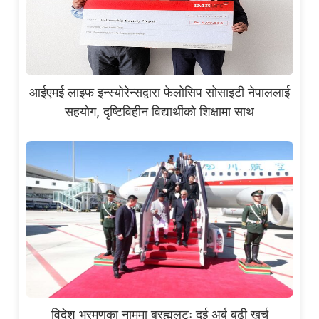
आईएमई लाइफ इन्स्योरेन्सद्वारा फेलोसिप सोसाइटी नेपाललाई
सहयोग, दृष्टिविहीन विद्यार्थीको शिक्षामा साथ
विदेश भ्रमणका नाममा ब्रह्मलुटः दुई अर्ब बढी खर्च