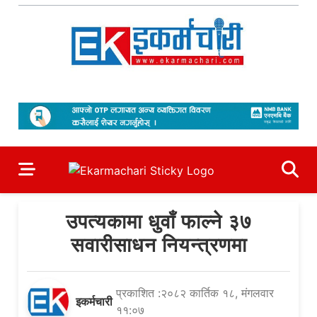
Skip
to
content
Ekarmachari
#1 Online Newsportal
उपत्यकामा धुवाँ फाल्ने ३७
सवारीसाधन नियन्त्रणमा
प्रकाशित :२०८२ कार्तिक १८, मंगलवार
इकर्मचारी
११:०७