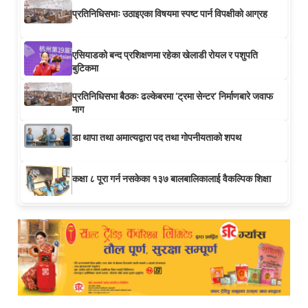
प्रतिनिधिसभाः उठाइएका विषयमा स्पष्ट पार्न विपक्षीको आग्रह
एसियाडको बन्द प्रशिक्षणमा रहेका खेलाडी रोयल र पशुपति
बुटिकमा
प्रतिनिधिसभा बैठकः ढल्केबरमा ‘ट्रमा सेन्टर’ निर्माणबारे जवाफ
माग
डा थापा तथा अमात्यद्वारा पद तथा गोपनीयताको शपथ
कक्षा ८ पूरा गर्न नसकेका १३७ बालबालिकालाई वैकल्पिक शिक्षा