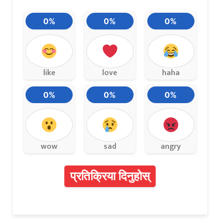
0%
0%
0%
like
love
haha
0%
0%
0%
wow
sad
angry
प्रतिक्रिया दिनुहोस्