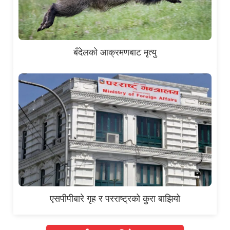
बँदेलको आक्रमणबाट मृत्यु
एसपीपीबारे गृह र परराष्ट्रको कुरा बाझियो