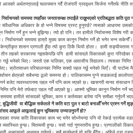
को अर्थतन्त्रलाई चलायमान गर्दै रोजगारी प्रवद्र्धन सिर्जना गर्नेतर्फ नीति त
निर्वाचनको समयमा त्यहाँका जनतासमक्ष तपाईंले राख्नुभएको प्रतिबद्धता कति पूरा ग
को संवैधानिक अधिकार के हो भन्ने विषयमा प्रस्ट हुनुपर्छ? त्यसको आधारमा उसको
 निर्माण गर्ने हुन भन्ने बुझिन्छ। त्यो हो पनि। तर हामीले निर्वाचनमा विशेष गरी 
। निर्वाचनको समयमा हाम्रो मुख्य काम कानुन निर्माण गर्ने हो भनेर भन्न सकेनौ
केन्द्रीकृत शासन प्रणाली हुँदा त्यो कुरा ठिकै थियो होला। हामी सङ्घीयतामा
 छौँ। तीन तहको सरकारमा गइसकेपछि पनि हामी सांसदले विकासको कुरा गरिरहेका 
ा गर्छु भनेको थिए। जस्तो एक पालिका, एक आवासीय विद्यालय। त्यसका निम्ति 
ो थिए। स्रोतसाधन परिचालनका निम्ति सक्दो पहल गर्छु भनेको थिएँ। यी पाटोमा मै
ाचन क्षेत्रको सबैभन्दा ठूलो समस्या हो। पालिकासम्म पुग्ने सडकलाई कालोपत्र
ण गर्न बजेट व्यवस्थापनमा पहल गर्ने पनि काम भएको छ। खासगरी मानव संसाधान
ति पनि मेरो तर्फबाट पहल गर्दै आएको छु। आफ्नो भूमिका कानुन निर्माण गर्ने भए
यमा हामीले सांसदको भूमिका, काम र कर्तव्यका बारेमा पनि समीक्षा गर्नुपर्ने भ
द्धिजीवी वा बौद्धिक सर्कलले नै कति वटा पुल र बाटो बनाऔँ भनेर प्रश्न गर्ने शृङ्
सांसद आफूले आफूलाई कुन भूमिकामा उभ्याउनुपर्ने हो?
ंसदका रुपमा कति विकासका काम भए भनेर सोध्नेभन्दा पनि यो रेकर्ड प्रत्येक वडास
 व्यवस्थित हुन्छ। मितव्ययी हुन्छ। यसो गर्दा गुणस्तरीय हुन्छ। प्रणालीको विका
ानुनी अभ्यासको अध्ययन गर्नुपर्छ। सबै मान्छेलाई यो रुचि हुँदैन। अहिले वडा वड