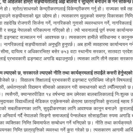
ँ, यो अहिलेको हाम्रो सङ्घीयतालाई अझै बलियो र सुध्रिण बनाउन के गर्न सकिन्छ
े हो। स्रोत/साधनको केन्द्रीकरणलाई विकेन्द्रीकरण गर्नु हो। राज्यका सबै तह क्
ुर्‍याउने सङ्घीयताको मूल उद्देश्य हो। त्यसकारण मुलुकको समग्र विकासका निम्त
 तहदेखि रोजगारी सिर्जना गर्ने, नागरिकको गुनासो व्यवस्थापन गर्ने, नागरिकला
र समृद्ध नेपालको परिकल्पना गरिएको हो। त्यो भावनालाई पूर्ण रुपमा कार्यान्वयन
ारी ढङ्गबाट सञ्चालन गर्न आवश्यक छ। त्यसकारण हामीले संविधानमा र कानुन
्छ। नागरिकलाई सङ्घीयताको अनुभूति हुनुपर्छ। अब हामी व्यवहारमा कार्यान्वयन गर्न
निक सीमा, दायित्व र अधिकारभित्र बसेर ७५३ वटा स्थानीय सरकार, सातवटा प्रदे
लाई प्रभावकारी ढङ्गबाट अगाडि बढाउनुपर्छ। त्यसका लागि तीनै तहका सरकार
म ल्याएको छ, सरकारले ल्याएको नीति तथा कार्यक्रमलाई तपाईंले कसरी हेर्नुभएक
खोजेको छ। विद्यालय शिक्षालाई प्रभावकारी ढङ्गबाट प्रविधिमा जोड्ने विषयलाई
ी, अर्थतन्त्रको विद्यमान सीमाको आकलन गरी समाधानको बाटो ल्यौँल्याएको छ। 
ेको छ। त्यसैगरी, क्यान्सरपीडित १४ वर्षभन्दा कम उमेरका बालबालिकालाई निःशुल्क
दायका विद्यार्थीलाई मेडिकल एजुकेसनको क्षेत्रमा छात्रवृत्तिको कुरालाई महत्व
घीयताको सबलीकरणका लागि, सुदृढीकरणका लागि आवश्यक कानुन बनाउने कुराला
अनिवार्य गर्दै नेपालको सिङ्गो समाजलाई पेन्सलेबल सोसाइटीका रुपमा अगाडि 
का व्यक्तिका निम्ति बिमामार्फत सम्बोधन गर्ने भनिएको छ। नीति तथा कार्यक्रमले
्ययनका निम्ति छात्रवृत्तिको व्यवस्था गर्ने कुरा गरेको छ। त्यसकारण आगामी आर्थ