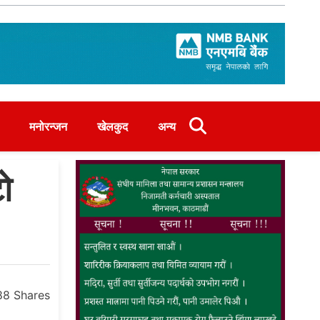
मनोरन्जन
खेलकुद
अन्य
ो
88
Shares