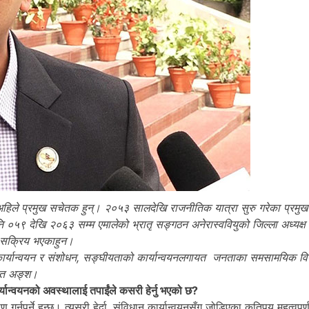
तौला अहिले प्रमुख सचेतक हुन्। २०५३ सालदेखि राजनीतिक यात्रा सुरु गरेका प्रम
 उनि ०५९ देखि २०६३ सम्म एमालेको भ्रातृ सङ्गठन अनेरास्ववियुको जिल्ला अध्यक्
ा सक्रिय भएकाहुन।
 कार्यान्वयन र संशोधन, सङ्घीयताको कार्यान्वयनलगायत जनताका समसामयिक व
्पादत अङ्श।
यान्वयनको अवस्थालाई तपाईंले कसरी हेर्नु भएको छ?
 गर्नुपर्ने हुन्छ। त्यसरी हेर्दा, संविधान कार्यान्वयनसँग जोडिएका कतिपय महत्वपूर