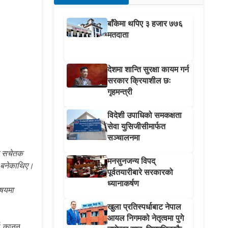
बाँकेमा थपिए ३ हजार ७७६
मतदाता
देशमा शान्ति सुरक्षा कायम गर्न
सरकार क्रियाशील छः
गृहमन्त्री
विदेशी उपाधिको समकक्षता
सेवा युसिजीसीमार्फत
सञ्चालनमा
ुख सचेतक
मनसुनजन्य विपद्
ष बनेकाथिए।
पूर्वतयारीबारे सरकारको
ध्यानाकर्षण
िषयमा
खुला प्रतिस्पर्धाबाट नेपाल
आयल निगमको नेतृत्वमा पुगे
्ण कानुन