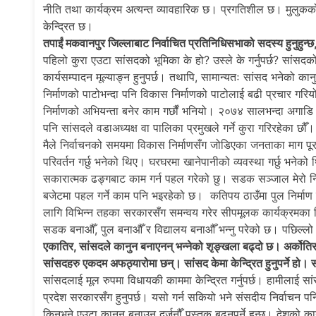
नीति तथा कार्यक्रम अत्यन्त व्यावहारिक छ। प्रगतिशील छ। मुलुकको आज
केन्द्रित छ।
तपाईं मकवानपुर जिल्लाबाट निर्वाचित प्रतिनिधिसभाको सदस्य हुनुहुन्छ, 
पहिलो कुरा एउटा सांसदको भूमिका के हो? उस्ले के गर्नुपर्छ? सांसद
कार्यसम्पादन मूल्याङ्न हुनुपर्छ। तथापि, सामान्यतः सांसद भनेको कानुन
निर्माणको पाटोभन्दा पनि विकास निर्माणको पाटोलाई बढी प्रचार गरियो
निर्माणको अभियन्ता बनेर काम गर्छौं भनियो। २०७४ सालभन्दा अगाडि 
पनि सांसदले वडाअध्यक्ष वा पालिका प्रमुखले गर्ने कुरा गरिरहेका
मैले निर्वाचनको समयमा विकास निर्माणसँग जोडिएका जनताका माग पूर
परिवर्तन गर्छु भनेको थिए। घरघरमा खानेपानीको व्यवस्था गर्छु भनेक
सकारात्मक ढङ्गबाट काम गर्न पहल गरेको छु। सडक सञ्जाल मेरो निर्व
बजेटमा पहल गर्ने काम पनि भइरहेको छ। कतिपय ठाउँमा पुल निर्मा
लागि विभिन्न तहका सरकारसँग समन्वय गरेर सीपमूलक कार्यक्रमका निम्
सडक बनाऔँ, पुल बनाऔँ र विद्यालय बनाऔँ भन्नु परेको छ। पछिल्लो सम
एकातिर, सांसदले कानुन बनाएनन् भन्नेको शृङ्खला बढ्दो छ। अर्कोतिर, बु
सांसदहरु एकदम अफठ्यारोमा छन्। सांसद केमा केन्द्रित हुनुपर्ने हो। 
सांसदलाई मूल रुपमा विधायकी काममा केन्द्रित गर्नुपर्छ। हामीलाई सा
प्रदेश सरकारसँग हुनुपर्छ। यसो गर्न सकियो भने संसदीय निर्वाचन पनि
किनभने एउटा कानुन बनाउन दर्जनौँ पुस्तक बढ्नुपर्ने हुन्छ। देशको क