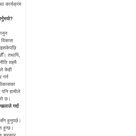
था कार्यक्रम
र्नुभयो?
कानुन
ँ। विकास
 गइसकेपछि
छौँ। तथापि,
नीति तहमै
ले केही
 गर्न
 विकासका
 पनि हामीले
एको छ।
खलाले गर्दा
ँग हुनुपर्छ।
स हुन्छ।
ामा सरकार