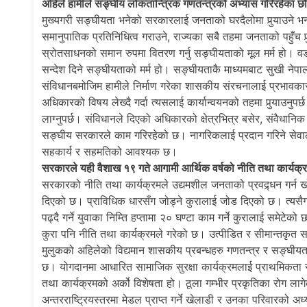
अहिले हामीले सङ्घीय लोकतान्त्रिक गणतन्त्रको अभ्यास गरिरहेका छौ
मुख्यगरी सङ्घीयता भनेको सरकारलाई जनताको घरदैलोमा पुर्‍याउने भन्न
समानुपातिक प्रतिनिधित्व गराउने, राज्यका सबै तहमा जनताको पहुँच प
स्रोतसाधनको समान रुपमा वितरण गर्नु सङ्घीयताको मूल मर्म हो। वडा
सन्देश दिने सङ्घीयताको मर्म हो। सङ्घीयताकै माध्यमबाट सुखी नेपाली 
संविधानबमोजिम हामीले निर्माण गरेका शासकीय संरचनालाई प्रभावक
अधिकारको विषय लेख्दै गर्दा त्यसलाई कार्यान्वयनको तहमा पुर्‍याउनुपर
लाग्नुपर्छ। संविधानले दिएको अधिकारको क्षेत्रभित्र बसेर, संवैधा
सङ्घीय सरकारले काम गरिरहेको छ। नागरिकलाई प्रदान गरिने सेवा
सहकार्य र सहमतिको आवश्यक छ।
सरकारले यही वैशाख १९ गते आगामी आर्थिक वर्षको नीति तथा कार्यक्र
सरकारको नीति तथा कार्यक्रमले उद्यमशील जनताको प्रवद्र्धन गर्न 
दिएको छ। प्राविधिक धारसँग जोड्ने कुरालाई जोड दिएको छ। त्यसैगर
पढ्दै गर्ने युवाका निम्ति हप्तामा २० घण्टा काम गर्ने कुरालाई समेट
कुरा पनि नीति तथा कार्यक्रमले गरेको छ। उत्पीडित र सीमान्तकृत समु
मुलुकको अहिलेको विद्यमान शासकीय प्रबन्धहरु गणतन्त्र र सङ्
छ। योगदानमा आधारित सामाजिक सुरक्षा कार्यक्रमलाई प्राथमिकता र 
तथा कार्यक्रमको अर्को विशेषता हो। ठूला गम्भीर प्रकृतिका रोग लागे
अन्तरराष्ट्रियस्तरमा मेडल प्राप्त गर्ने खेलाडी र उनका परिवारको अध