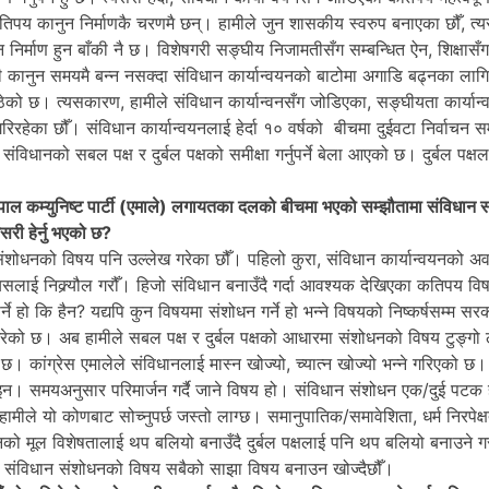
कतिपय कानुन निर्माणकै चरणमै छन्। हामीले जुन शासकीय स्वरुप बनाएका छौँ, त
 निर्माण हुन बाँकी नै छ। विशेषगरी सङ्घीय निजामतीसँग सम्बन्धित ऐन, शिक्षासँग
ी कानुन समयमै बन्न नसक्दा संविधान कार्यान्वयनको बाटोमा अगाडि बढ्नका लागि
ठेको छ। त्यसकारण, हामीले संविधान कार्यान्वनसँग जोडिएका, सङ्घीयता कार्यान
 गरिरहेका छौँ। संविधान कार्यान्वयनलाई हेर्दा १० वर्षको बीचमा दुईवटा निर्वाचन स
ंविधानको सबल पक्ष र दुर्बल पक्षको समीक्षा गर्नुपर्ने बेला आएको छ। दुर्बल पक्ष
नेपाल कम्युनिष्ट पार्टी (एमाले) लगायतका दलको बीचमा भएको सम्झौतामा संविधान सं
री हेर्नु भएको छ?
न संशोधनको विषय पनि उल्लेख गरेका छौँ। पहिलो कुरा, संविधान कार्यान्वयनको अ
्ने हो त्यसलाई निक्र्यौल गरौँ। हिजो संविधान बनाउँदै गर्दा आवश्यक देखिएका कतिपय 
हो कि हैन? यद्यपि कुन विषयमा संशोधन गर्ने हो भन्ने विषयको निष्कर्षसम्म सर
ेको छ। अब हामीले सबल पक्ष र दुर्बल पक्षको आधारमा संशोधनको विषय टुङ्गो लग
 छ। कांग्रेस एमालेले संविधानलाई मास्न खोज्यो, च्यात्न खोज्यो भन्ने गरिएको 
 होइन। समयअनुसार परिमार्जन गर्दै जाने विषय हो। संविधान संशोधन एक/दुई पटक 
मीले यो कोणबाट सोच्नुपर्छ जस्तो लाग्छ। समानुपातिक/समावेशिता, धर्म निरपेक्ष
ो मूल विशेषतालाई थप बलियो बनाउँदै दुर्बल पक्षलाई पनि थप बलियो बनाउने ग
छैनौँ, संविधान संशोधनको विषय सबैको साझा विषय बनाउन खोज्दैछौँ।