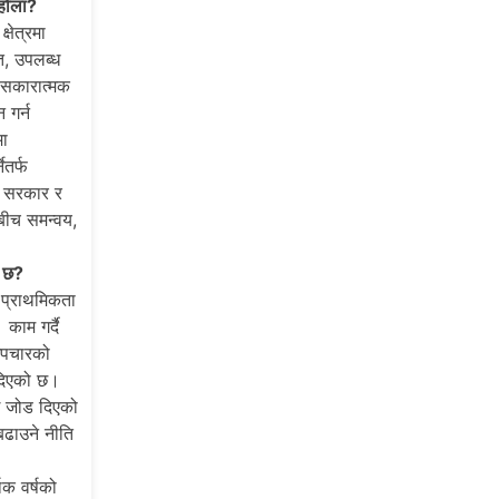
 होला?
षेत्रमा
ि, उपलब्ध
ई सकारात्मक
 गर्न
मा
ेतर्फ
श सरकार र
बीच समन्वय,
ो छ?
 प्राथमिकता
काम गर्दै
 उपचारको
 दिएको छ।
ई जोड दिएको
बढाउने नीति
िक वर्षको