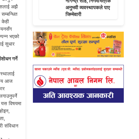
नागेन्द्र साह, निगमभित्रकै
्यसलाई अझै
अनुभवी व्यवस्थापकले पाए
 सम्बन्धित
जिम्मेवारी
 केही
्वयनसँग
म्पन्न भएको
लाई सुधार
शोधन गर्ने
वस्थालाई
विषय आज
कार
ाउनुपर्ने
छ। यस विषयमा
होइन,
ता,
री संविधान