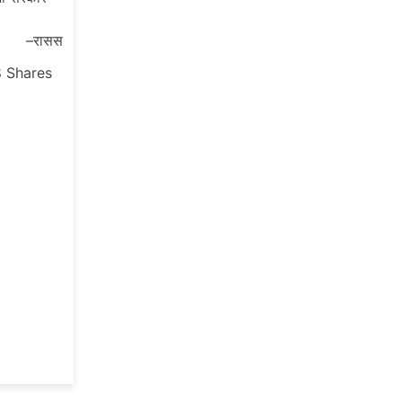
–रासस
8
Shares