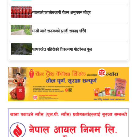
ग्यासको कालोबजारी रोक्न अनुगमन तीव्र
माडी जाने सडकको झाडी सफाइ गरिँदै
फापरखेत पहिरोको विकल्पमा मोटरेबल पुल