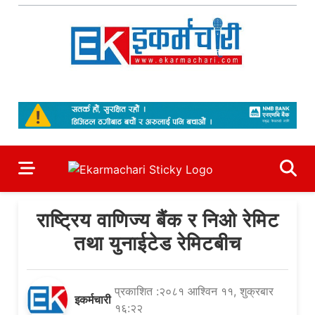
Skip
to
content
Ekarmachari
#1 Online Newsportal
राष्ट्रिय वाणिज्य बैंक र निओ रेमिट
तथा युनाईटेड रेमिटबीच
प्रकाशित :२०८१ आश्विन ११, शुक्रबार
इकर्मचारी
१६:२२