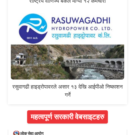
राष्ट्रिय वाणिज्य बैंकले माग्यो १२ कर्मचारी
रसुवागढी हाइड्रोपावरले असार १३ देखि आईपीओ निष्काशन
गर्ने
महत्वपूर्ण सरकारी वेबसाइटहरु
लोक सेवा आयोग