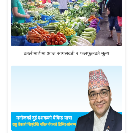
कालीमाटीमा आज सागसब्जी र फलफूलको मूल्य