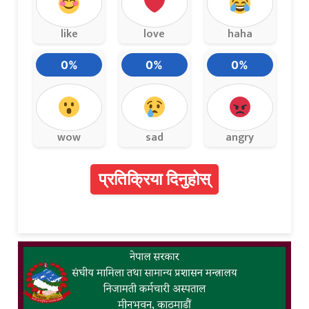
like
love
haha
0%
0%
0%
wow
sad
angry
प्रतिक्रिया दिनुहोस्