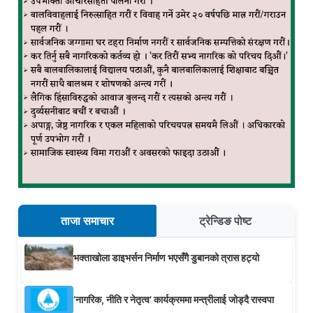
ताजा समाचार
ट्रेन्डिङ पोष्ट
भक्ताखोला डाइभर्सन निर्माण भएसँगै डुबानको त्रास हट्यो
‘नागरिक, नीति र नेतृत्व’ कार्यक्रममा मन्त्रीलाई जोड्दै रास्वपा