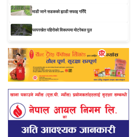
माडी जाने सडकको झाडी सफाइ गरिँदै
फापरखेत पहिरोको विकल्पमा मोटरेबल पुल