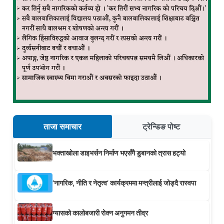
ताजा समाचार
ट्रेन्डिङ पोष्ट
भक्ताखोला डाइभर्सन निर्माण भएसँगै डुबानको त्रास हट्यो
‘नागरिक, नीति र नेतृत्व’ कार्यक्रममा मन्त्रीलाई जोड्दै रास्वपा
ग्यासको कालोबजारी रोक्न अनुगमन तीव्र