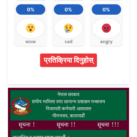
0%
0%
0%
wow
sad
angry
प्रतिक्रिया दिनुहोस्