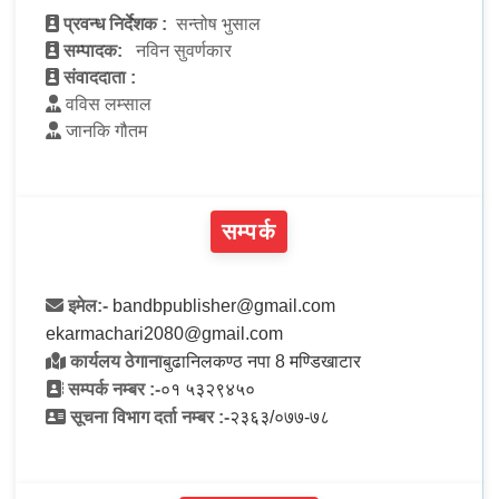
प्रवन्ध निर्देशक :
सन्तोष भुसाल
सम्पादक:
नविन सुवर्णकार
संवाददाता :
वविस लम्साल
जानकि गौतम
सम्पर्क
इमेल:-
bandbpublisher@gmail.com
ekarmachari2080@gmail.com
कार्यलय ठेगाना
बुढानिलकण्ठ नपा 8 मण्डिखाटार
सम्पर्क नम्बर :-
०१ ५३२९४५०
सूचना विभाग दर्ता नम्बर :-
२३६३/०७७-७८