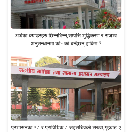
अर्थका क्याडरहरु छिन्नभिन्न,सम्पत्ति शुद्धिकरण र राजश्व
अनुसन्धानमा को- को बन्दैछन् हाकिम ?
प्रशासनका १८ र प्राविधिक ८ सहसचिवको सरुवा,गृहबाट २