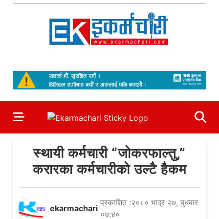
Skip
to
content
Ekarmachari
#1 Online Newsportal
स्थायी कर्मचारी “जोकरफाल्तु,”
करारका कर्मचारीको उल्टै हैकम
प्रकाशित :२०८० भाद्र २७, बुधबार
ekarmachari
०७:४०