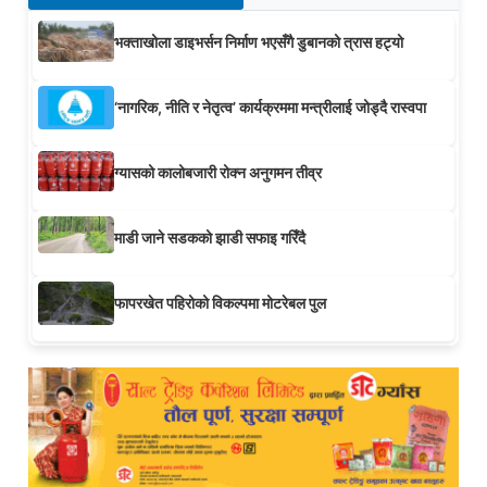
भक्ताखोला डाइभर्सन निर्माण भएसँगै डुबानको त्रास हट्यो
‘नागरिक, नीति र नेतृत्व’ कार्यक्रममा मन्त्रीलाई जोड्दै रास्वपा
ग्यासको कालोबजारी रोक्न अनुगमन तीव्र
माडी जाने सडकको झाडी सफाइ गरिँदै
फापरखेत पहिरोको विकल्पमा मोटरेबल पुल