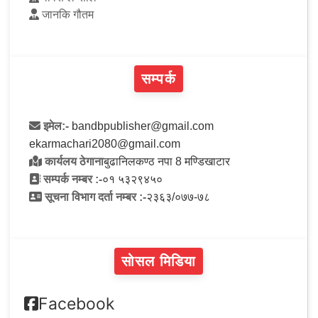
जानकि गौतम
सम्पर्क
इमेल:-
bandbpublisher@gmail.com
ekarmachari2080@gmail.com
कार्यलय ठेगाना
बुढानिलकण्ठ नपा 8 मण्डिखाटार
सम्पर्क नम्बर :-
०१ ५३२९४५०
सूचना विभाग दर्ता नम्बर :-
२३६३/०७७-७८
सोसल मिडिया
Facebook