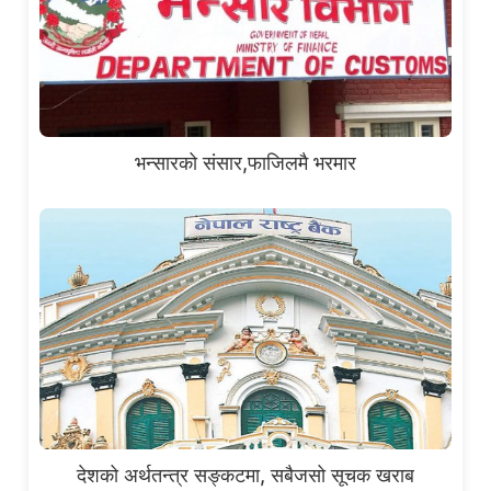
भन्सारको संसार,फाजिलमै भरमार
देशको अर्थतन्त्र सङ्कटमा, सबैजसो सूचक खराब