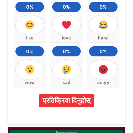
0%
0%
0%
like
love
haha
0%
0%
0%
wow
sad
angry
प्रतिक्रिया दिनुहोस्