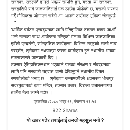
संस्कार, संस्कृति हाम्रो अमूल्य सम्पत्ति हुन्, यस्ता धर्म संस्कार,
संस्कृतिले सबै जातजातिलाई एक ठाउँमा जोडेको छ, यसको संरक्षण
गर्दै मौलिकता जोगाउन सबैले आ–आफ्नो ठाउँबाट भूमिका खेल्नुपर्छ
।”
‘धार्मिक पर्यटन प्रवद्र्धनका लागि ऐतिहासिक टक्सार बजार जाऔँ’
भन्ने नाराका साथ आयोजना गरिएको मेलामा विभिन्न जातजातिका
झाँकी प्रदर्शनी, सांस्कृतिक कार्यक्रम, विभिन्न समूहको लाखे नाच
प्रदर्शन, श्रीकृष्ण रथयात्रा जस्ता कार्यक्रम हुने स्थानीय अमृका
ताम्राकारले जानकारी दिए ।
टक्सार ऐतिहासिकस्थल भएकाले यसको संरक्षण र संवद्र्धनका
लागि पनि सरकारी तहबाट चासो देखिनुपर्ने स्थानीय विमल
रणपहेलीको भनाइ छ । श्रीकृष्ण जन्माष्टमीको अवसरमा भोजपुर
सदरमुकामको कृष्ण मन्दिर, टक्सार बजार, दिङ्ला बजारलगायत
ठाउँमा मेला लाग्ने गर्दछ ।
प्रकाशित :२०८० भाद्र १९, मंगलवार १३:५६
822
Shares
यो खबर पढेर तपाईलाई कस्तो महसुस भयो ?