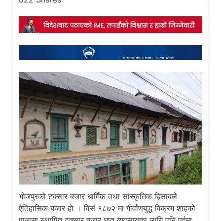
भोजपुरको टक्सार बजार धार्मिक तथा सांस्कृतिक हिसाबले
ऐतिहासिक बजार हो । विसं १८७२ मा गीर्वाणयुद्ध विक्रम शाहको
पालामा स्थापित टक्सार बजार धातु व्यवसायका लागि पनि पूर्वमा