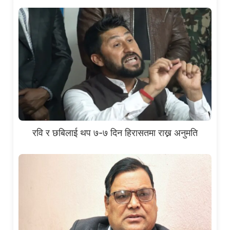
रवि र छबिलाई थप ७-७ दिन हिरासतमा राख्न अनुमति