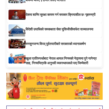
देशमा शान्ति सुरक्षा कायम गर्न सरकार क्रियाशील छः गृहमन्त्री
विदेशी उपाधिको समकक्षता सेवा युसिजीसीमार्फत सञ्चालनमा
मनसुनजन्य विपद् पूर्वतयारीबारे सरकारको ध्यानाकर्षण
खुला प्रतिस्पर्धाबाट नेपाल आयल निगमको नेतृत्वमा पुगे नागेन्द्र
साह, निगमभित्रकै अनुभवी व्यवस्थापकले पाए जिम्मेवारी