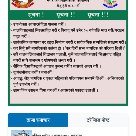
ताजा समाचार
ट्रेन्डिङ पोष्ट
बाँकेमा थपिए ३ हजार ७७६ मतदाता