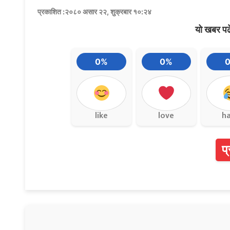
प्रकाशित :२०८० असार २२, शुक्रबार १०:२४
यो खबर पढ
0%
0%
like
love
h
प