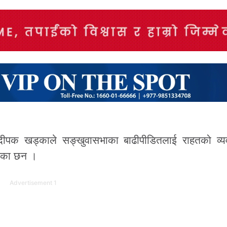
य दीपक खड्काले सङ्खुवासभाका बाढीपीडितलाई राहतको व्यव
गरेका छन ।
Advertisement 1