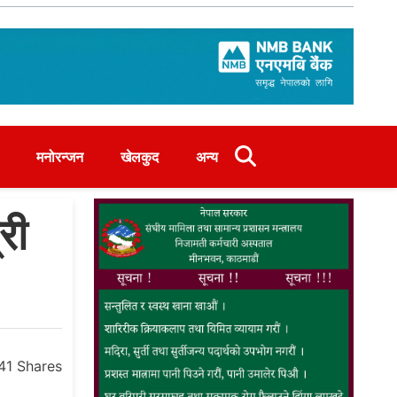
मनोरन्जन
खेलकुद
अन्य
री
41
Shares