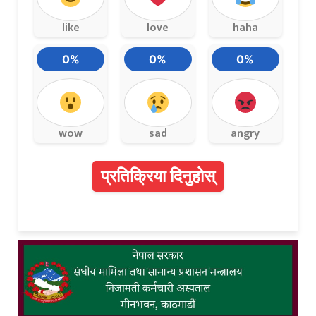
like
love
haha
0%
0%
0%
wow
sad
angry
प्रतिक्रिया दिनुहोस्