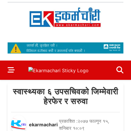
Skip
to
content
Ekarmachari
#1 Online Newsportal
स्वास्थ्यका ६ उपसचिवको जिम्मेवारी
हेरफेर र सरुवा
प्रकाशित :२०७७ फाल्गुन १५,
ekarmachari
शनिबार १०:०९