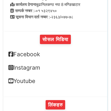
कार्यलय ठेगाना
बुढानिलकण्ठ नपा 8 मण्डिखाटार
सम्पर्क नम्बर :-
०१ ५३२९४५०
सूचना विभाग दर्ता नम्बर :-
२३६३/०७७-७८
सोसल मिडिया
Facebook
Instagram
Youtube
लिंकहरु