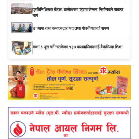
प्रतिनिधिसभा बैठकः ढल्केबरमा ‘ट्रमा सेन्टर’ निर्माणबारे जवाफ
माग
डा थापा तथा अमात्यद्वारा पद तथा गोपनीयताको शपथ
कक्षा ८ पूरा गर्न नसकेका १३७ बालबालिकालाई वैकल्पिक शिक्षा