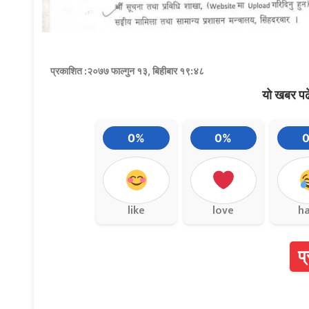
प्रकाशित :२०७७ फाल्गुन १३, बिहीबार १९:४८
यो खबर पढ
0%
0%
like
love
h
प