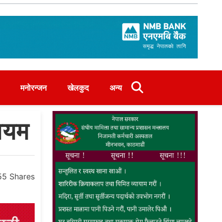
मनोरन्जन
खेलकुद
अन्य
कायम
55
Shares