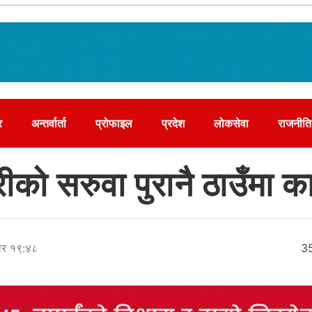
र
अन्तर्वार्ता
प्रोफाइल
प्रदेश
लोकसेवा
राजनीति
ीको सरुवा पुरानै ठाउँमा 
बार १९:४८
3