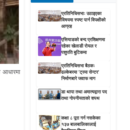
प्रतिनिधिसभाः उठाइएका
विषयमा स्पष्ट पार्न विपक्षीको
आग्रह
एसियाडको बन्द प्रशिक्षणमा
रहेका खेलाडी रोयल र
पशुपति बुटिकमा
प्रतिनिधिसभा बैठकः
को आधारमा
ढल्केबरमा ‘ट्रमा सेन्टर’
निर्माणबारे जवाफ माग
डा थापा तथा अमात्यद्वारा पद
तथा गोपनीयताको शपथ
कक्षा ८ पूरा गर्न नसकेका
१३७ बालबालिकालाई