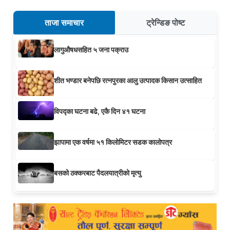
ताजा समाचार
ट्रेन्डिङ पोष्ट
लागुऔषधसहित ५ जना पक्राउ
शीत भण्डार बनेपछि रत्नपुरका आलु उत्पादक किसान उत्साहित
विपद्का घटना बढे, एकै दिन ४१ घटना
झापामा एक वर्षमा ५१ किलोमिटर सडक कालोपत्र
बसको ठक्करबाट पैदलयात्रीको मृत्यु