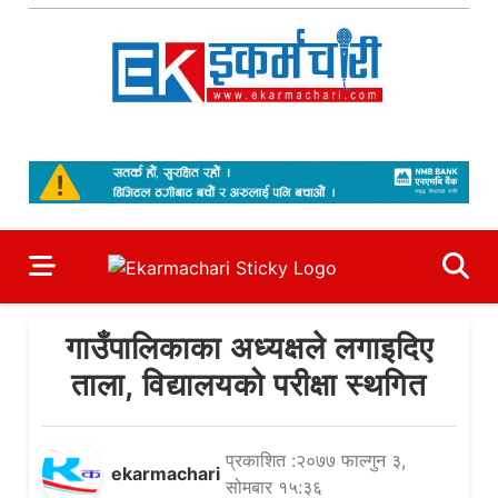
Skip
to
content
Ekarmachari
#1 Online Newsportal
गाउँपालिकाका अध्यक्षले लगाइदिए
ताला, विद्यालयको परीक्षा स्थगित
प्रकाशित :२०७७ फाल्गुन ३,
ekarmachari
सोमबार १५:३६