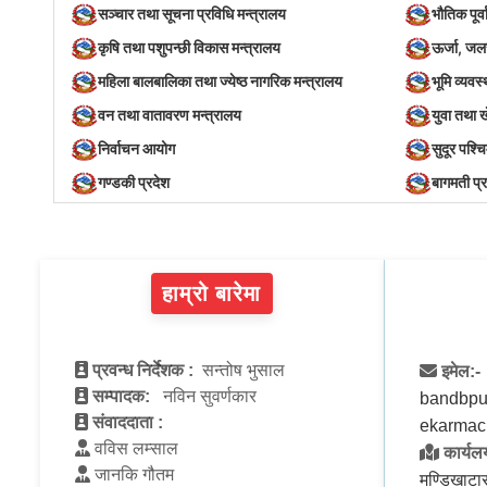
सञ्‍चार तथा सूचना प्रविधि मन्त्रालय
भौतिक पूर्
कृषि तथा पशुपन्छी विकास मन्त्रालय
ऊर्जा, जल
महिला बालबालिका तथा ज्येष्ठ नागरिक मन्त्रालय
भूमि व्यव
वन तथा वातावरण मन्त्रालय
युवा तथा 
निर्वाचन आयोग
सुदूर पश्च
गण्डकी प्रदेश
बागमती प्
हाम्रो बारेमा
प्रवन्ध निर्देशक :
सन्तोष भुसाल
इमेल:-
सम्पादक:
नविन सुवर्णकार
bandbpu
संवाददाता :
ekarmac
वविस लम्साल
कार्यलय
जानकि गौतम
मण्डिखाटा