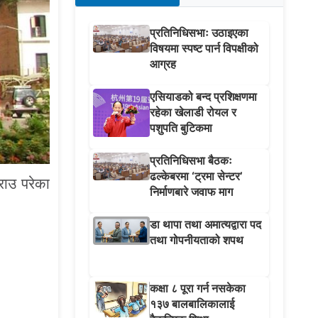
प्रतिनिधिसभाः उठाइएका
विषयमा स्पष्ट पार्न विपक्षीको
आग्रह
एसियाडको बन्द प्रशिक्षणमा
रहेका खेलाडी रोयल र
पशुपति बुटिकमा
प्रतिनिधिसभा बैठकः
ढल्केबरमा ‘ट्रमा सेन्टर’
राउ परेका
निर्माणबारे जवाफ माग
डा थापा तथा अमात्यद्वारा पद
तथा गोपनीयताको शपथ
कक्षा ८ पूरा गर्न नसकेका
१३७ बालबालिकालाई