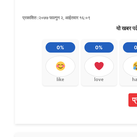
प्रकाशित :२०७७ फाल्गुन २, आईतवार १६:०९
यो खबर पढ
0%
0%
like
love
h
प