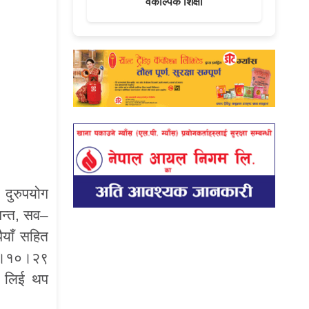
वैकल्पिक शिक्षा
 दुरुपयोग
पन्त, सव–
ैयाँ सहित
०७७।१०।२९
मा लिई थप