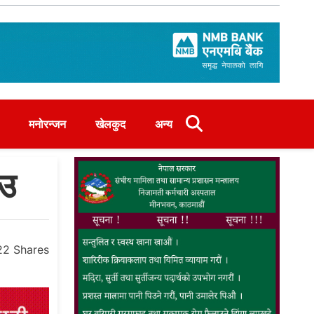
मनोरन्जन
खेलकुद
अन्य
ाउ
22
Shares