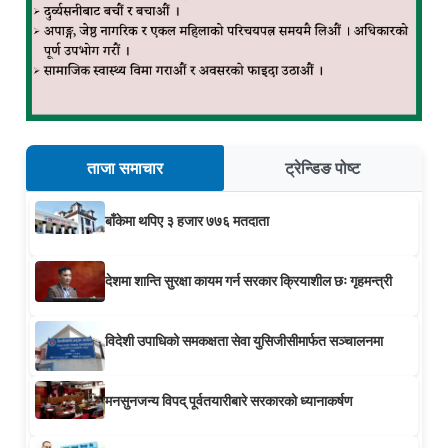
ताजा समाचार
ट्रेन्डिङ पोष्ट
बाँकेमा थपिए ३ हजार ७७६ मतदाता
देशमा शान्ति सुरक्षा कायम गर्न सरकार क्रियाशील छः गृहमन्त्री
विदेशी उपाधिको समकक्षता सेवा युसिजीसीमार्फत सञ्चालनमा
मनसुनजन्य विपद् पूर्वतयारीबारे सरकारको ध्यानाकर्षण