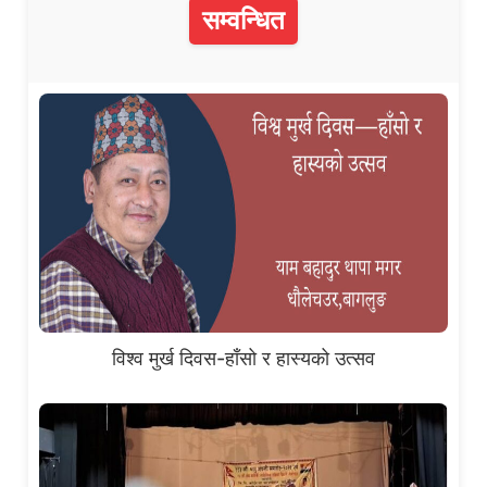
सम्वन्धित
विश्व मुर्ख दिवस-हाँसो र हास्यको उत्सव