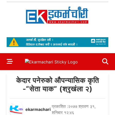
Skip
to
content
Ekarmachari
#1 Online Newsportal
केदार पनेरुको औपन्यासिक कृति
-“सेता याक” (श्रृखंला २)
प्रकाशित :२०७७ श्रावण ३१,
ekarmachari
शनिबार १२:४६