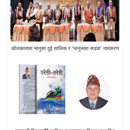
कोलकातामा भानुका दुई सालिक र ‘भानुभक्त सडक’ नामकरण