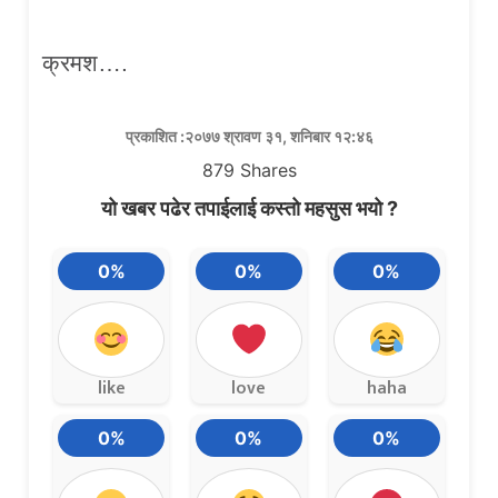
क्रमश….
प्रकाशित :२०७७ श्रावण ३१, शनिबार १२:४६
879
Shares
यो खबर पढेर तपाईलाई कस्तो महसुस भयो ?
0%
0%
0%
like
love
haha
0%
0%
0%