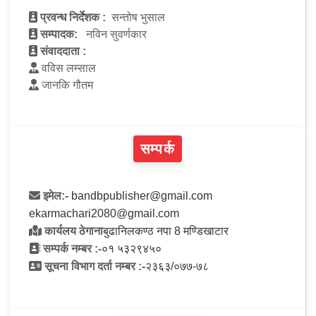
प्रवन्ध निर्देशक :
सन्तोष भुसाल
सम्पादक:
नविन सुवर्णकार
संवाददाता :
वविस लम्साल
जानकि गौतम
सम्पर्क
इमेल:-
bandbpublisher@gmail.com
ekarmachari2080@gmail.com
कार्यलय ठेगाना
बुढानिलकण्ठ नपा 8 मण्डिखाटार
सम्पर्क नम्बर :-
०१ ५३२९४५०
सूचना विभाग दर्ता नम्बर :-
२३६३/०७७-७८