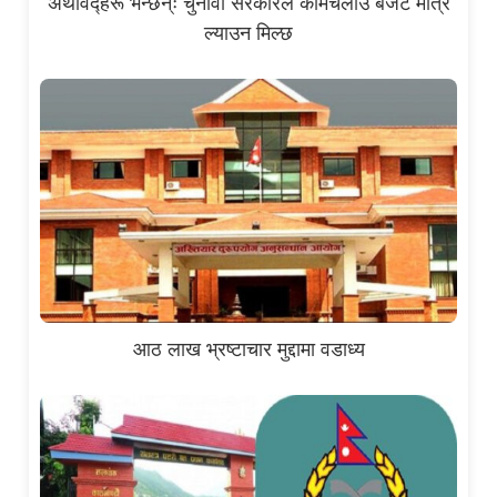
अर्थविद्हरू भन्छन्ः चुनावी सरकारले कामचलाउ बजेट मात्रै
ल्याउन मिल्छ
आठ लाख भ्रष्टाचार मुद्दामा वडाध्य