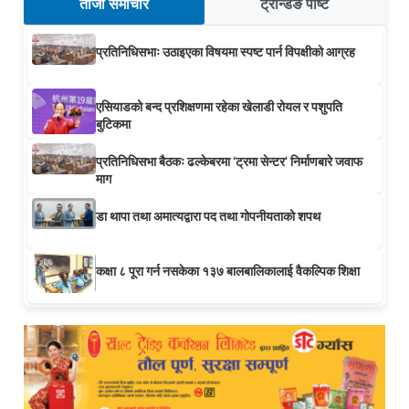
ताजा समाचार
ट्रेन्डिङ पोष्ट
प्रतिनिधिसभाः उठाइएका विषयमा स्पष्ट पार्न विपक्षीको आग्रह
एसियाडको बन्द प्रशिक्षणमा रहेका खेलाडी रोयल र पशुपति
बुटिकमा
प्रतिनिधिसभा बैठकः ढल्केबरमा ‘ट्रमा सेन्टर’ निर्माणबारे जवाफ
माग
डा थापा तथा अमात्यद्वारा पद तथा गोपनीयताको शपथ
कक्षा ८ पूरा गर्न नसकेका १३७ बालबालिकालाई वैकल्पिक शिक्षा