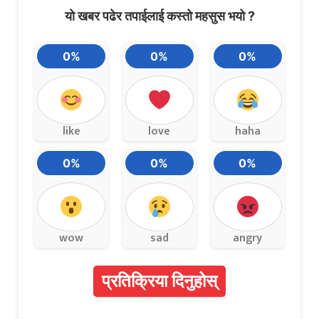
यो खबर पढेर तपाईलाई कस्तो महसुस भयो ?
0%
0%
0%
like
love
haha
0%
0%
0%
wow
sad
angry
प्रतिक्रिया दिनुहोस्