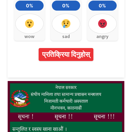
0%
0%
0%
wow
sad
angry
प्रतिक्रिया दिनुहोस्