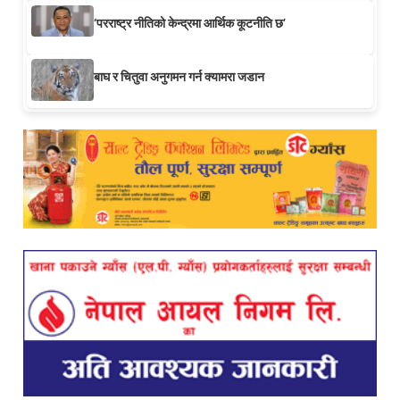
‘परराष्ट्र नीतिको केन्द्रमा आर्थिक कूटनीति छ’
बाघ र चितुवा अनुगमन गर्न क्यामरा जडान