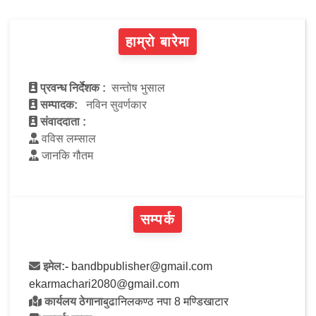
हाम्रो बारेमा
प्रवन्ध निर्देशक :
सन्तोष भुसाल
सम्पादक:
नविन सुवर्णकार
संवाददाता :
वविस लम्साल
जानकि गौतम
सम्पर्क
इमेल:-
bandbpublisher@gmail.com
ekarmachari2080@gmail.com
कार्यलय ठेगाना
बुढानिलकण्ठ नपा 8 मण्डिखाटार