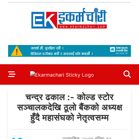
Skip
to
content
Ekarmachari
#1 Online Newsportal
चन्द्र ढकाल :- कोल्ड स्टोर
सञ्चालकदेखि ठूलो बैंकको अध्यक्ष
हुँदै महासंघको नेतृत्वसम्म
प्रकाशित :२०७७ मंसिर १४,