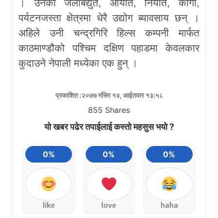
। उनको जलबिद्युत, आयात, निर्यात, कार्गो,
पर्यटनजस्ता क्षेत्रमा धेरै उद्योग ब्यावसाय छन् ।
अहिले उनी चन्द्रगिरि हिल्स कम्पनी मार्फत
काठमाण्डौको पश्चिम दक्षिण पहाडमा केवलकार
कुदाउने नेपाली मध्येका एक हुन् ।
प्रकाशित :२०७७ मंसिर १४, आईतवार १३:५८
855
Shares
यो खबर पढेर तपाईलाई कस्तो महसुस भयो ?
0%
0%
0%
like
love
haha