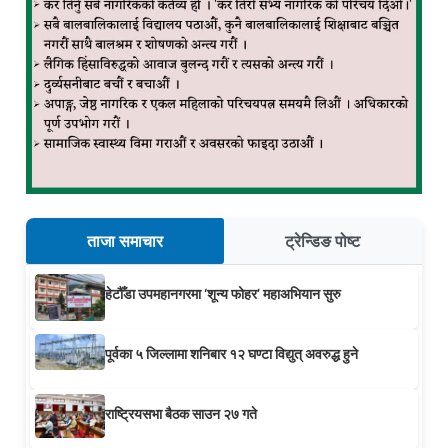
ताजा समाचार
ट्रेन्डिङ पोष्ट
हेटौँडा उपमहानगरमा ‘शून्य फोहर’ महाअभियान सुरु
पूर्वका ५ जिल्लामा शनिबार १२ घण्टा विद्युत् अवरुद्ध हुने
राष्ट्रियसभा बैठक साउन २७ गते