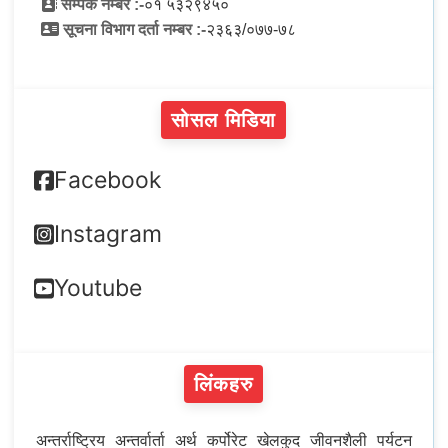
सम्पर्क नम्बर :-
०१ ५३२९४५०
सूचना विभाग दर्ता नम्बर :-
२३६३/०७७-७८
सोसल मिडिया
Facebook
Instagram
Youtube
लिंकहरु
अन्तर्राष्ट्रिय
अन्तर्वार्ता
अर्थ
कर्पोरेट
खेलकुद
जीवनशैली
पर्यटन