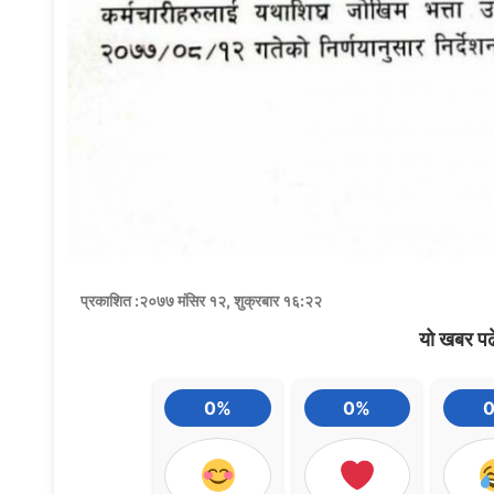
प्रकाशित :२०७७ मंसिर १२, शुक्रबार १६:२२
यो खबर पढ
0%
0%