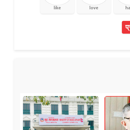
like
love
h
प