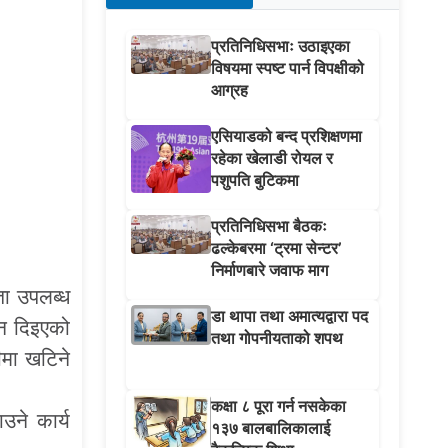
प्रतिनिधिसभाः उठाइएका
विषयमा स्पष्ट पार्न विपक्षीको
आग्रह
एसियाडको बन्द प्रशिक्षणमा
रहेका खेलाडी रोयल र
पशुपति बुटिकमा
प्रतिनिधिसभा बैठकः
ढल्केबरमा ‘ट्रमा सेन्टर’
निर्माणबारे जवाफ माग
ता उपलब्ध
डा थापा तथा अमात्यद्वारा पद
शन दिइएको
तथा गोपनीयताको शपथ
ीमा खटिने
कक्षा ८ पूरा गर्न नसकेका
उने कार्य
१३७ बालबालिकालाई