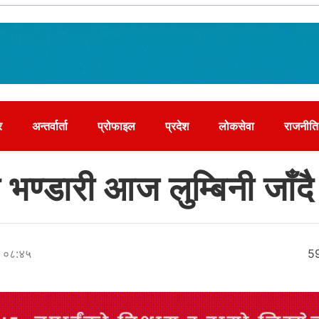
र
अन्तर्वार्ता
प्रोफाइल
प्रदेश
लोकसेवा
राजनीति
वी भण्डारी आज लुम्बिनी जाँदै
र ०८:४५
5