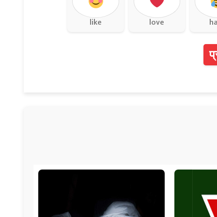
like
love
h
प