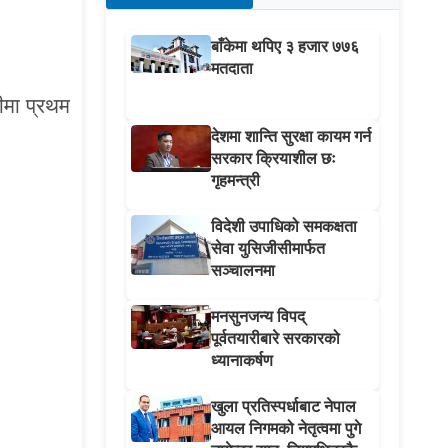
बाँकेमा थपिए ३ हजार ७७६
मतदाता
नीमा प्रथम
देशमा शान्ति सुरक्षा कायम गर्न
सरकार क्रियाशील छः
गृहमन्त्री
विदेशी उपाधिको समकक्षता
सेवा युसिजीसीमार्फत
सञ्चालनमा
मनसुनजन्य विपद्
पूर्वतयारीबारे सरकारको
ध्यानाकर्षण
खुला प्रतिस्पर्धाबाट नेपाल
आयल निगमको नेतृत्वमा पुगे