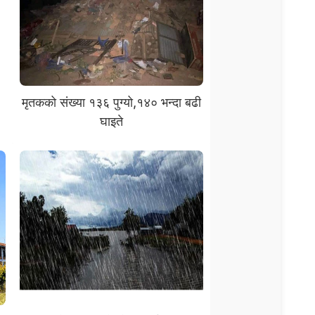
मृतकको संख्या १३६ पुग्यो,१४० भन्दा बढी
घाइते