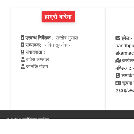
हाम्रो बारेमा
प्रवन्ध निर्देशक :
सन्तोष भुसाल
इमेल:-
सम्पादक:
नविन सुवर्णकार
bandbpu
संवाददाता :
ekarmac
वविस लम्साल
कार्यलय
जानकि गौतम
मण्डिखाटा
सम्पर्क 
सूचना व
२३६३/०७
© 2025 सर्वाधिकार सुरक्षित