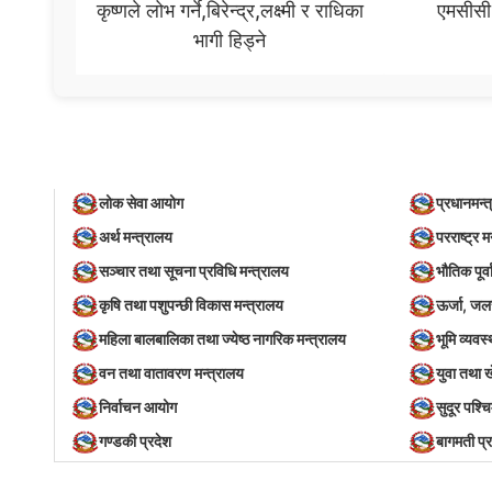
कृष्णले लोभ गर्ने,बिरेन्द्र,लक्ष्मी र राधिका
एमसीसी 
भागी हिड्ने
लोक सेवा आयोग
प्रधानमन्त
अर्थ मन्त्रालय
परराष्ट्र म
सञ्‍चार तथा सूचना प्रविधि मन्त्रालय
भौतिक पूर्
कृषि तथा पशुपन्छी विकास मन्त्रालय
ऊर्जा, जल
महिला बालबालिका तथा ज्येष्ठ नागरिक मन्त्रालय
भूमि व्यव
वन तथा वातावरण मन्त्रालय
युवा तथा 
निर्वाचन आयोग
सुदूर पश्च
गण्डकी प्रदेश
बागमती प्