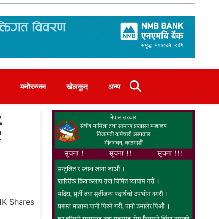
मनोरन्जन
खेलकुद
अन्य
ई
.1K
Shares