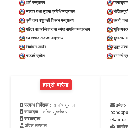
अर्थ मन्त्रालय
परराष्ट्र म
सञ्‍चार तथा सूचना प्रविधि मन्त्रालय
भौतिक पूर्
कृषि तथा पशुपन्छी विकास मन्त्रालय
ऊर्जा, जल
महिला बालबालिका तथा ज्येष्ठ नागरिक मन्त्रालय
भूमि व्यव
वन तथा वातावरण मन्त्रालय
युवा तथा 
निर्वाचन आयोग
सुदूर पश्च
गण्डकी प्रदेश
बागमती प्
हाम्रो बारेमा
प्रवन्ध निर्देशक :
सन्तोष भुसाल
इमेल:-
सम्पादक:
नविन सुवर्णकार
bandbpu
संवाददाता :
ekarmac
वविस लम्साल
कार्यलय