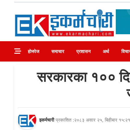
Skip
to
content
Ekarmachari
#1 Online Newsportal
होमपेज
समाचार
प्रशासन
अर्थ
विचा
सरकारका १०० दिन
इकर्मचारी
प्रकाशित :२०८३ असार २५, बिहीबार १५:२