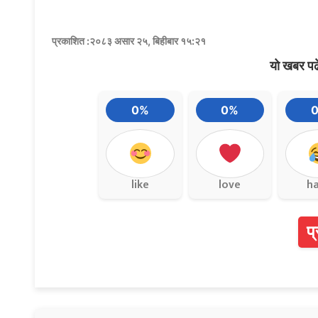
प्रकाशित :२०८३ असार २५, बिहीबार १५:२१
यो खबर पढ
0%
0%
like
love
h
प