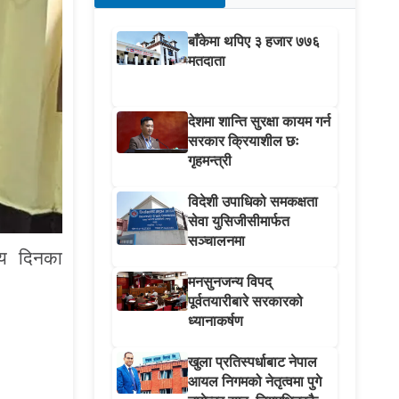
बाँकेमा थपिए ३ हजार ७७६
मतदाता
देशमा शान्ति सुरक्षा कायम गर्न
सरकार क्रियाशील छः
गृहमन्त्री
विदेशी उपाधिको समकक्षता
सेवा युसिजीसीमार्फत
सञ्चालनमा
सय दिनका
मनसुनजन्य विपद्
पूर्वतयारीबारे सरकारको
ध्यानाकर्षण
खुला प्रतिस्पर्धाबाट नेपाल
आयल निगमको नेतृत्वमा पुगे