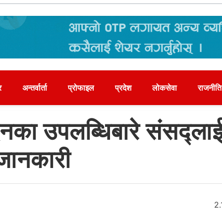
र
अन्तर्वार्ता
प्रोफाइल
प्रदेश
लोकसेवा
राजनीति
का उपलब्धिबारे संसद्ला
जानकारी
१
2