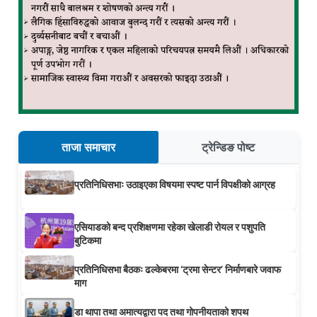
ताजा समाचार
ट्रेन्डिङ पोष्ट
प्रतिनिधिसभाः उठाइएका विषयमा स्पष्ट पार्न विपक्षीको आग्रह
एसियाडको बन्द प्रशिक्षणमा रहेका खेलाडी रोयल र पशुपति
बुटिकमा
प्रतिनिधिसभा बैठकः ढल्केबरमा ‘ट्रमा सेन्टर’ निर्माणबारे जवाफ
माग
डा थापा तथा अमात्यद्वारा पद तथा गोपनीयताको शपथ