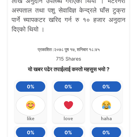
लाख अनुदान उपलब्ध गराएको थियो । भेटेरेनरी
अस्पताल तथा पशु सेवाविज्ञ केन्द्रले घाँस टुक्रा
पार्ने च्यापकटर खरिद गर्न रु १० हजार अनुदान
दिएको थियो ।
प्रकाशित :२०७८ पुष १७, शनिबार १८:४५
715
Shares
यो खबर पढेर तपाईलाई कस्तो महसुस भयो ?
0%
0%
0%
like
love
haha
0%
0%
0%