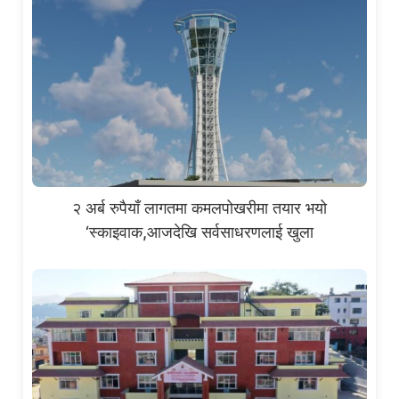
२ अर्ब रुपैयाँ लागतमा कमलपोखरीमा तयार भयो
‘स्काइवाक,आजदेखि सर्वसाधरणलाई खुला