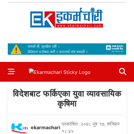
Skip
to
content
Ekarmachari
#1 Online Newsportal
विदेशबाट फर्किएका युवा व्यावसायिक
कृषिमा
प्रकाशित :२०७८ पुष १७, शनिबार
ekarmachari
१८:४५