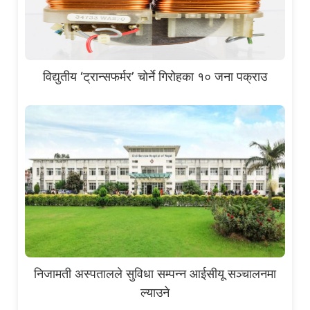
विद्युतीय ‘ट्रान्सफर्मर’ चोर्ने गिरोहका १० जना पक्राउ
निजामती अस्पतालले सुविधा सम्पन्न आईसीयू सञ्चालनमा
ल्याउने