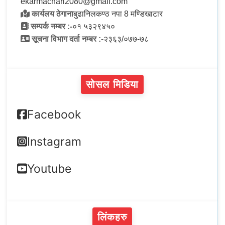
ekarmachari2080@gmail.com
कार्यलय ठेगाना
बुढानिलकण्ठ नपा 8 मण्डिखाटार
सम्पर्क नम्बर :-
०१ ५३२९४५०
सूचना विभाग दर्ता नम्बर :-
२३६३/०७७-७८
सोसल मिडिया
Facebook
Instagram
Youtube
लिंकहरु