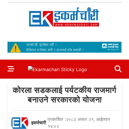
Skip
to
content
Ekarmachari
#1 Online Newsportal
कोरला सडकलाई पर्यटकीय राजमार्ग
बनाउने सरकारको योजना
प्रकाशित :२०८३ असार २१, आईतवार
इकर्मचारी
१४:०२