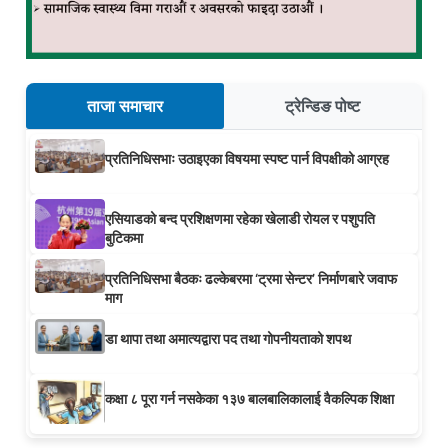
ताजा समाचार
ट्रेन्डिङ पोष्ट
प्रतिनिधिसभाः उठाइएका विषयमा स्पष्ट पार्न विपक्षीको आग्रह
एसियाडको बन्द प्रशिक्षणमा रहेका खेलाडी रोयल र पशुपति
बुटिकमा
प्रतिनिधिसभा बैठकः ढल्केबरमा ‘ट्रमा सेन्टर’ निर्माणबारे जवाफ
माग
डा थापा तथा अमात्यद्वारा पद तथा गोपनीयताको शपथ
कक्षा ८ पूरा गर्न नसकेका १३७ बालबालिकालाई वैकल्पिक शिक्षा