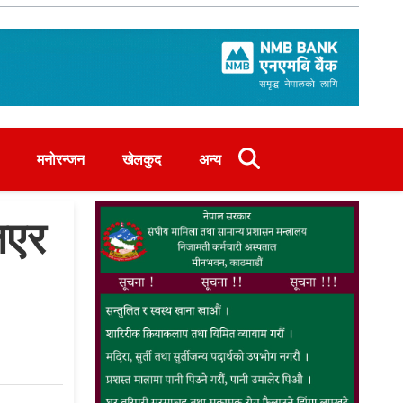
मनोरन्जन
खेलकुद
अन्य
िएर