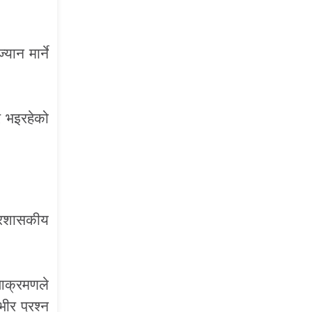
ान मार्ने
 भइरहेको
प्रशासकीय
 आक्रमणले
भीर प्रश्न