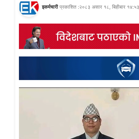
इकर्मचारी
प्रकाशित :२०८३ असार १८, बिहीबार १४:५