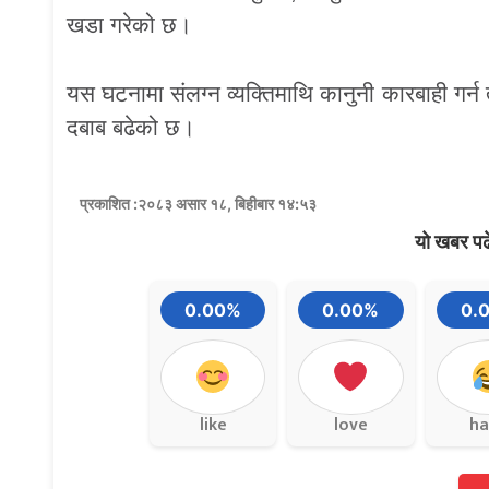
खडा गरेको छ।
यस घटनामा संलग्न व्यक्तिमाथि कानुनी कारबाही गर्न त
दबाब बढेको छ।
प्रकाशित :२०८३ असार १८, बिहीबार १४:५३
यो खबर पढ
0.00%
0.00%
0.
like
love
ha