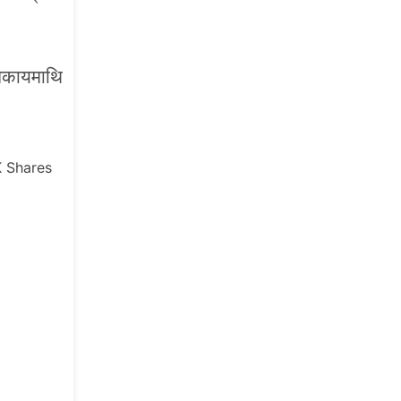
 निकायमाथि
K
Shares