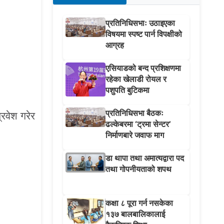
प्रतिनिधिसभाः उठाइएका
विषयमा स्पष्ट पार्न विपक्षीको
आग्रह
एसियाडको बन्द प्रशिक्षणमा
रहेका खेलाडी रोयल र
पशुपति बुटिकमा
प्रतिनिधिसभा बैठकः
रवेश गरेर
ढल्केबरमा ‘ट्रमा सेन्टर’
निर्माणबारे जवाफ माग
डा थापा तथा अमात्यद्वारा पद
तथा गोपनीयताको शपथ
कक्षा ८ पूरा गर्न नसकेका
१३७ बालबालिकालाई