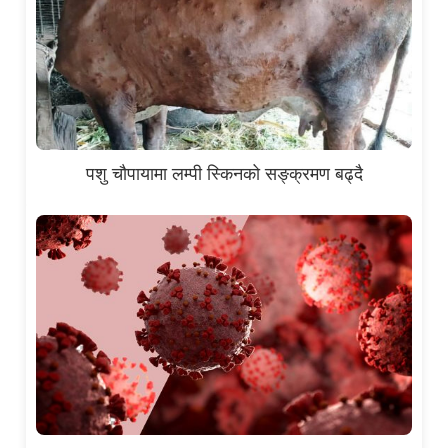
पशु चौपायामा लम्पी स्किनको सङ्क्रमण बढ्दै