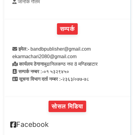
जानकि गौतम
सम्पर्क
इमेल:-
bandbpublisher@gmail.com
ekarmachari2080@gmail.com
कार्यलय ठेगाना
बुढानिलकण्ठ नपा 8 मण्डिखाटार
सम्पर्क नम्बर :-
०१ ५३२९४५०
सूचना विभाग दर्ता नम्बर :-
२३६३/०७७-७८
सोसल मिडिया
Facebook