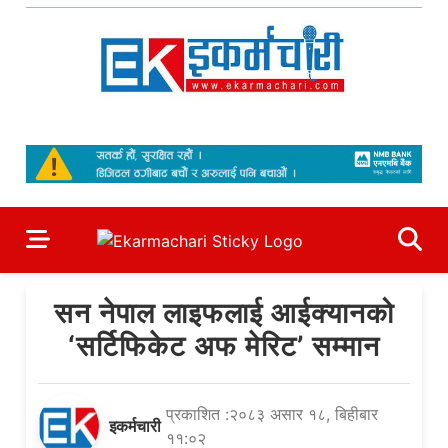
Skip
to
content
Ekarmachari
#1 Online Newsportal
सन नेपाल लाइफलाई आईक्यानको
‘सर्टिफिकेट अफ मेरिट’ सम्मान
प्रकाशित :२०८३ असार १८, बिहीबार
इकर्मचारी
११:०२