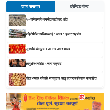
ताजा समाचार
ट्रेन्डिङ पोष्ट
१० परिवारको धानखेत बाढीबाट क्षति
पहिरोपीडित परिवारलाई १ लाख १ हजार सहयोग
सुनचाँदीको मूल्यमा सामान्य उतार चढाव
लागुऔषधसहित ५ जना पक्राउ
शीत भण्डार बनेपछि रत्नपुरका आलु उत्पादक किसान उत्साहित