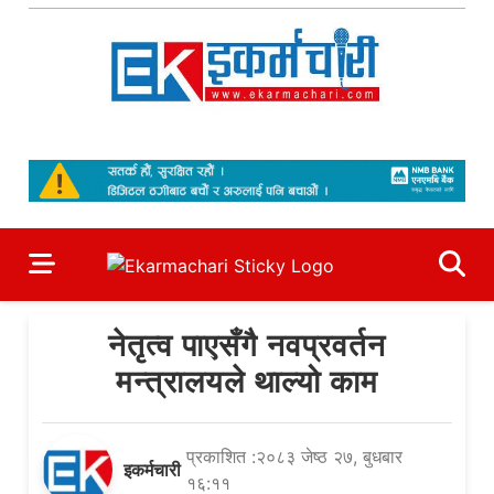
Skip
to
content
Ekarmachari
#1 Online Newsportal
नेतृत्व पाएसँगै नवप्रवर्तन
मन्त्रालयले थाल्यो काम
प्रकाशित :२०८३ जेष्ठ २७, बुधबार
इकर्मचारी
१६:११