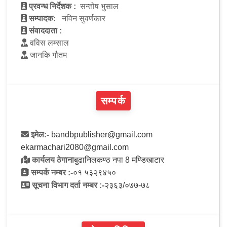
प्रवन्ध निर्देशक :
सन्तोष भुसाल
सम्पादक:
नविन सुवर्णकार
संवाददाता :
वविस लम्साल
जानकि गौतम
सम्पर्क
इमेल:-
bandbpublisher@gmail.com
ekarmachari2080@gmail.com
कार्यलय ठेगाना
बुढानिलकण्ठ नपा 8 मण्डिखाटार
सम्पर्क नम्बर :-
०१ ५३२९४५०
सूचना विभाग दर्ता नम्बर :-
२३६३/०७७-७८