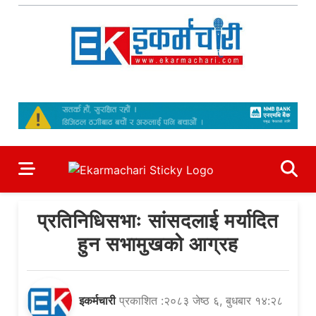
Skip
to
content
Ekarmachari
#1 Online Newsportal
प्रतिनिधिसभाः सांसदलाई मर्यादित
हुन सभामुखको आग्रह
इकर्मचारी
प्रकाशित :२०८३ जेष्ठ ६, बुधबार १४:२८