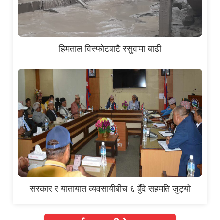
हिमताल विस्फोटबाटै रसुवामा बाढी
सरकार र यातायात व्यवसायीबीच ६ बुँदे सहमति जुट्यो