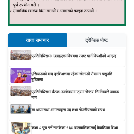
ताजा समाचार
ट्रेन्डिङ पोष्ट
प्रतिनिधिसभाः उठाइएका विषयमा स्पष्ट पार्न विपक्षीको आग्रह
एसियाडको बन्द प्रशिक्षणमा रहेका खेलाडी रोयल र पशुपति
बुटिकमा
प्रतिनिधिसभा बैठकः ढल्केबरमा ‘ट्रमा सेन्टर’ निर्माणबारे जवाफ
माग
डा थापा तथा अमात्यद्वारा पद तथा गोपनीयताको शपथ
कक्षा ८ पूरा गर्न नसकेका १३७ बालबालिकालाई वैकल्पिक शिक्षा