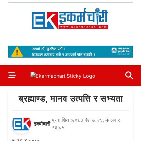
Skip
to
content
Ekarmachari
#1 Online Newsportal
ब्रह्माण्ड, मानव उत्पत्ति र सभ्यता
प्रकाशित :२०८३ बैशाख २९, मंगलवार
इकर्मचारी
१६:०५
5.3K
Shares