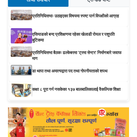
प्रतिनिधिसभाः उठाइएका विषयमा स्पष्ट पार्न विपक्षीको आग्रह
एसियाडको बन्द प्रशिक्षणमा रहेका खेलाडी रोयल र पशुपति
बुटिकमा
प्रतिनिधिसभा बैठकः ढल्केबरमा ‘ट्रमा सेन्टर’ निर्माणबारे जवाफ
माग
डा थापा तथा अमात्यद्वारा पद तथा गोपनीयताको शपथ
कक्षा ८ पूरा गर्न नसकेका १३७ बालबालिकालाई वैकल्पिक शिक्षा