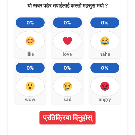
यो खबर पढेर तपाईलाई कस्तो महसुस भयो ?
0%
0%
0%
like
love
haha
0%
0%
0%
wow
sad
angry
प्रतिक्रिया दिनुहोस्