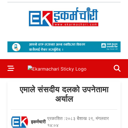
Skip
to
content
Ekarmachari
#1 Online Newsportal
एमाले संसदीय दलको उपनेतामा
अर्याल
प्रकाशित :२०८३ बैशाख २९, मंगलवार
इकर्मचारी
१४:०४