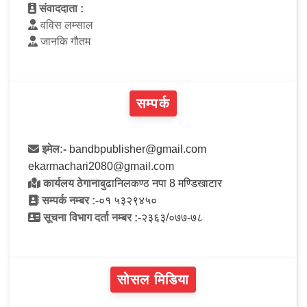
संवाददाता :
वविस लम्साल
जानकि गौतम
सम्पर्क
इमेल:-
bandbpublisher@gmail.com
ekarmachari2080@gmail.com
कार्यलय ठेगाना
बुढानिलकण्ठ नपा 8 मण्डिखाटार
सम्पर्क नम्बर :-
०१ ५३२९४५०
सूचना विभाग दर्ता नम्बर :-
२३६३/०७७-७८
सोसल मिडिया